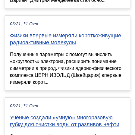
Вариант Дмитрия Менделеева стал осно...
06:21, 31 Окт
Физики впервые измеряли короткоживущие
радиоактивные молекулы
Полученные параметры с помогут вычислить
«округлость» электрона, расширить понимание
симметрии в природ. Физики ядерно-физического
комплекса ЦЕРН ИЗОЛЬД (Швейцария) впервые
измеряли корот...
06:21, 31 Окт
Учёные создали «умную» многоразовую
губку для очистки воды от разливов нефти