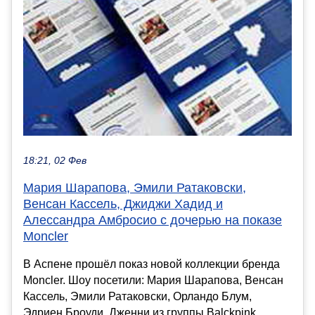
18:21, 02 Фев
Мария Шарапова, Эмили Ратаковски,
Венсан Кассель, Джиджи Хадид и
Алессандра Амбросио с дочерью на показе
Moncler
В Аспене прошёл показ новой коллекции бренда
Moncler. Шоу посетили: Мария Шарапова, Венсан
Кассель, Эмили Ратаковски, Орландо Блум,
Эдриен Броуди, Дженни из группы Balckpink,