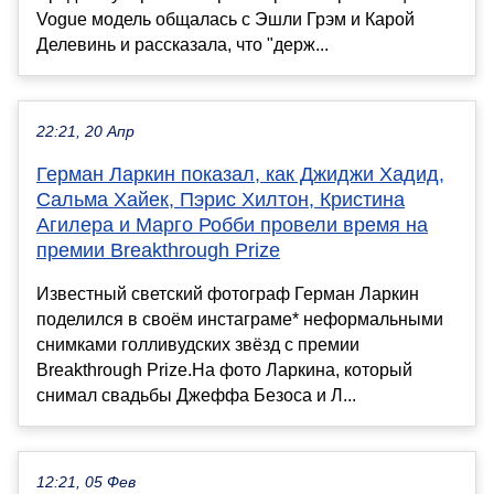
Vogue модель общалась с Эшли Грэм и Карой
Делевинь и рассказала, что "держ...
22:21, 20 Апр
Герман Ларкин показал, как Джиджи Хадид,
Сальма Хайек, Пэрис Хилтон, Кристина
Агилера и Марго Робби провели время на
премии Breakthrough Prize
Известный светский фотограф Герман Ларкин
поделился в своём инстаграме* неформальными
снимками голливудских звёзд с премии
Breakthrough Prize.На фото Ларкина, который
снимал свадьбы Джеффа Безоса и Л...
12:21, 05 Фев