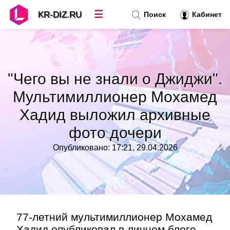
☰
KR-DIZ.RU
Поиск
Кабинет
Новости
»
"Чего вы не знали о Джиджи".
Топ новостей
»
Мультимиллионер Мохамед
Хадид выложил архивные
Рубрики
»
фото дочери
Правила
»
Опубликовано: 17:21, 29.04.2026
Контакт
»
77-летний мультимиллионер Мохамед
Хадид опубликовал в личном блоге