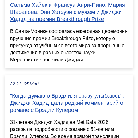
Сальма Хайек и Франсуа Анри-Пино, Мария
Шарапова, Энн Хэтэуэй с мужем и Джиджи
Хадид на премии Breakthrough Prize
В Санта-Монике состоялась ежегодная церемония
вручения премии Breakthrough Prize, которую
присуждают учёным со всего мира за прорывные
достижения в разных областях науки.
Мероприятие посетили Джиджи ...
22:21, 05 Май
"Когда думаю о Брэдли, я сразу улыбаюсь".
Джиджи Хадид дала редкий комментарий о
романе с Брэдли Купером
31-летняя Джиджи Хадид на Met Gala 2026
раскрыла подробности о романе с 51-летним
Брэдли Купером. Во время прямой трансляции