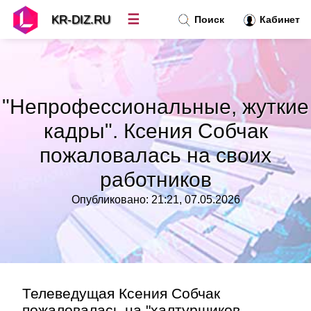
☰
KR-DIZ.RU
Поиск
Кабинет
Новости
»
"Непрофессиональные, жуткие
Топ новостей
»
кадры". Ксения Собчак
пожаловалась на своих
Рубрики
»
работников
Правила
»
Опубликовано: 21:21, 07.05.2026
Контакт
»
Телеведущая Ксения Собчак
пожаловалась на "халтурщиков-