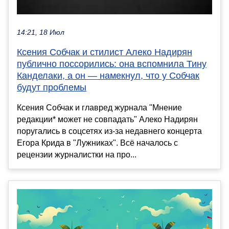
14:21, 18 Июл
Ксения Собчак и стилист Алеко Надирян
публично поссорились: она вспомнила Тину
Канделаки, а он — намекнул, что у Собчак
будут проблемы
Ксения Собчак и главред журнала "Мнение
редакции* может не совпадать" Алеко Надирян
поругались в соцсетях из-за недавнего концерта
Егора Крида в "Лужниках". Всё началось с
рецензии журналистки на про...