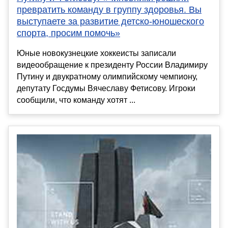
превратить команду в группу здоровья. Вы
выступаете за развитие детско-юношеского
спорта, просим помочь»
Юные новокузнецкие хоккеисты записали
видеообращение к президенту России Владимиру
Путину и двукратному олимпийскому чемпиону,
депутату Госдумы Вячеславу Фетисову. Игроки
сообщили, что команду хотят ...