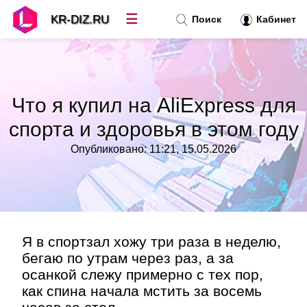
☰
KR-DIZ.RU
Поиск
Кабинет
Новости
»
Что я купил на AliExpress для
Топ новостей
»
спорта и здоровья в этом году
Опубликовано: 11:21, 15.05.2026
Рубрики
»
Правила
»
Контакт
»
Я в спортзал хожу три раза в неделю,
бегаю по утрам через раз, а за
осанкой слежу примерно с тех пор,
как спина начала мстить за восемь