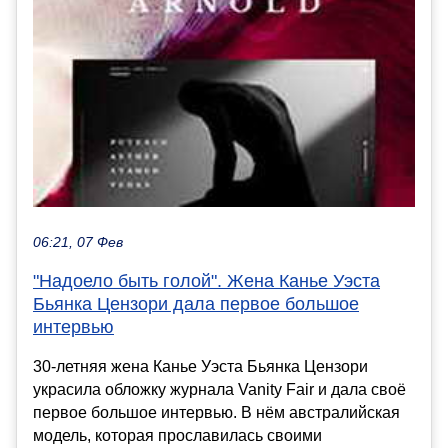
06:21, 07 Фев
"Надоело быть голой". Жена Канье Уэста
Бьянка Цензори дала первое большое
интервью
30-летняя жена Канье Уэста Бьянка Цензори
украсила обложку журнала Vanity Fair и дала своё
первое большое интервью. В нём австралийская
модель, которая прославилась своими