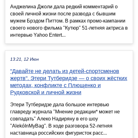
Анджелина Джоли дала редкий комментарий о
своей личной жизни после развода с бывшим
мужем Брэдом Питтом. В рамках промо-кампании
своего нового фильма "Кутюр" 51-летняя актриса в
интервью Yahoo Entert...
13:21, 12 Июн
"Давайте не делать из детей-спортсменов
жертв". Этери Тутберидзе — о своих жёстких
методах, конфликте с Плющенко и
Рудковской и личной жизни
Этери Тутберидзе дала большое интервью
главреду журнала "Мнение редакции* может не
совпадать" Алеко Надиряну в его шоу
"AlekóInMyBag". В ходе разговора 52-летняя
наставница российских фигуристок расс...