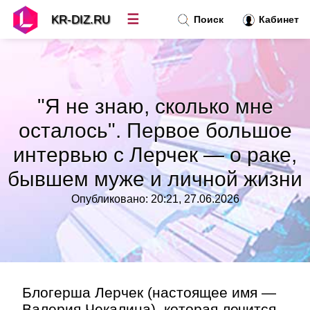
☰
KR-DIZ.RU
Поиск
Кабинет
Новости
»
"Я не знаю, сколько мне
Топ новостей
»
осталось". Первое большое
интервью с Лерчек — о раке,
Рубрики
»
бывшем муже и личной жизни
Правила
»
Опубликовано: 20:21, 27.06.2026
Контакт
»
Блогерша Лерчек (настоящее имя —
Валерия Чекалина), которая лечится