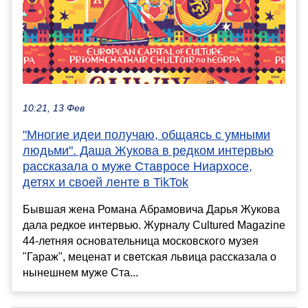
10:21, 13 Фев
"Многие идеи получаю, общаясь с умными
людьми". Даша Жукова в редком интервью
рассказала о муже Ставросе Ниархосе,
детях и своей ленте в TikTok
Бывшая жена Романа Абрамовича Дарья Жукова
дала редкое интервью. Журналу Cultured Magazine
44-летняя основательница московского музея
"Гараж", меценат и светская львица рассказала о
нынешнем муже Ста...