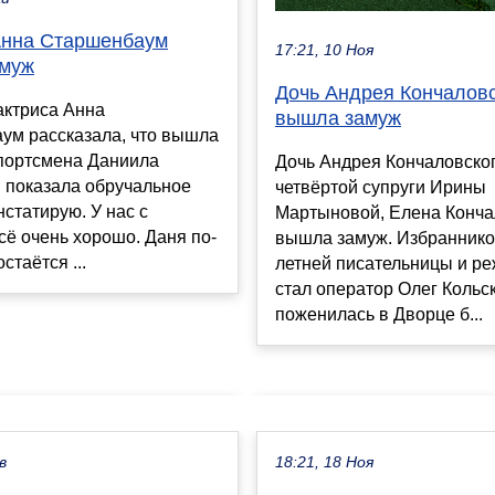
Анна Старшенбаум
17:21, 10 Ноя
муж
Дочь Андрея Кончалов
актриса Анна
вышла замуж
ум рассказала, что вышла
спортсмена Даниила
Дочь Андрея Кончаловског
 показала обручальное
четвёртой супруги Ирины
нстатирую. У нас с
Мартыновой, Елена Конча
сё очень хорошо. Даня по-
вышла замуж. Избраннико
стаётся ...
летней писательницы и р
стал оператор Олег Кольс
поженилась в Дворце б...
в
18:21, 18 Ноя