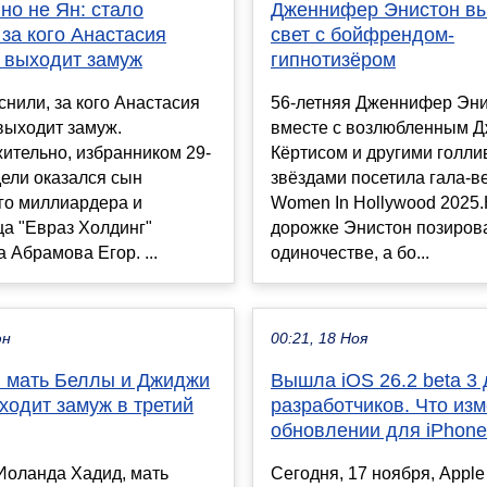
но не Ян: стало
Дженнифер Энистон в
 за кого Анастасия
свет с бойфрендом-
 выходит замуж
гипнотизёром
снили, за кого Анастасия
56-летняя Дженнифер Эн
выходит замуж.
вместе с возлюбленным 
ительно, избранником 29-
Кёртисом и другими голли
ели оказался сын
звёздами посетила гала-вече
го миллиардера и
Women In Hollywood 2025
а "Евраз Холдинг"
дорожке Энистон позиров
 Абрамова Егор. ...
одиночестве, а бо...
юн
00:21, 18 Ноя
я мать Беллы и Джиджи
Вышла iOS 26.2 beta 3
ходит замуж в третий
разработчиков. Что из
обновлении для iPhone
Иоланда Хадид, мать
Сегодня, 17 ноября, Appl