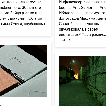
нченко вышла замуж за
Инфлюенсер и основател
любленного, 36-летнего
бренда Anfi, 26-летняя А
ксима Зайца (настоящее
Ибадова, вышла замуж за
им Загайский). Об этом
фотографа Максима Хами
 сама Олеся, опубликовав
Свадебные снимки она
опубликовала в своём
инстаграме*.Пара расписа
ЗАГСе ...
ай