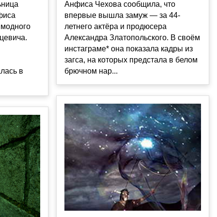
Анфиса Чехова сообщила, что
ьница
впервые вышла замуж — за 44-
нфиса
летнего актёра и продюсера
 модного
Александра Златопольского. В своём
цевича.
инстаграме* она показала кадры из
загса, на которых предстала в белом
брючном нар...
лась в