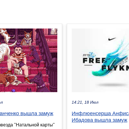
юл
14:21, 18 Июл
анченко вышла замуж
Инфлюенсерша Анфис
Ибадова вышла замуж
звезда "Натальной карты"