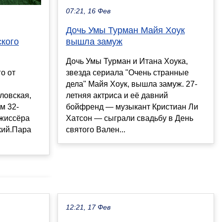
07:21, 16 Фев
Дочь Умы Турман Майя Хоук
ского
вышла замуж
Дочь Умы Турман и Итана Хоука,
о от
звезда сериала "Очень странные
дела" Майя Хоук, вышла замуж. 27-
ловская,
летняя актриса и её давний
м 32-
бойфренд — музыкант Кристиан Ли
ежиссёра
Хатсон — сыграли свадьбу в День
кий.Пара
святого Вален...
12:21, 17 Фев