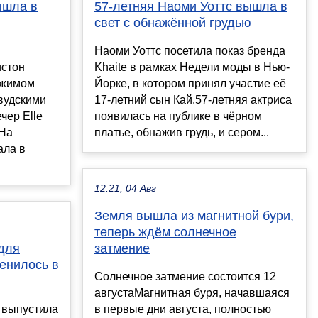
ышла в
57-летняя Наоми Уоттс вышла в
свет с обнажённой грудью
Наоми Уоттс посетила показ бренда
истон
Khaite в рамках Недели моды в Нью-
Джимом
Йорке, в котором принял участие её
вудскими
17-летний сын Кай.57-летняя актриса
р Elle ​​
появилась на публике в чёрном
.На
платье, обнажив грудь, и сером...
ала в
12:21, 04 Авг
Земля вышла из магнитной бури,
теперь ждём солнечное
 для
затмение
менилось в
Cолнечное затмение состоится 12
августаМагнитная буря, начавшаяся
e выпустила
в первые дни августа, полностью