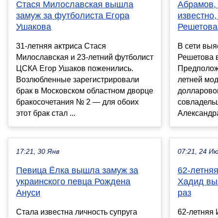
Стася Милославская вышла
Абрамов, 
замуж за футболиста Егора
известно,
Ушакова
Решетова
31-летняя актриса Стася
В сети выя
Милославская и 23-летний футболист
Решетова 
ЦСКА Егор Ушаков поженились.
Предполож
Возлюбленные зарегистрировали
летней мод
брак в Московском областном дворце
долларово
бракосочетания № 2 — для обоих
совладельц
этот брак стал ...
Александра
17:21, 30 Янв
07:21, 24 И
Певица Ёлка вышла замуж за
62-летня
украинского певца Рождена
Хадид вы
Ануси
раз
Стала известна личность супруга
62-летняя 