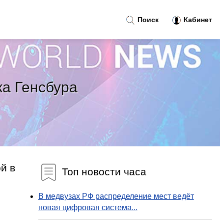
Поиск
Кабинет
а Генсбура
й в
Топ новости часа
В медвузах РФ распределение мест ведёт
новая цифровая система...