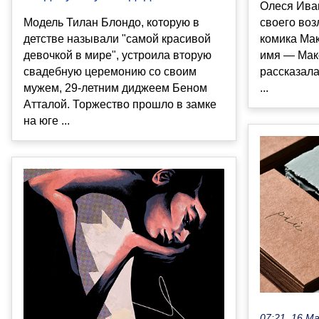
Олеся Ива
своего воз
Модель Тилан Блондо, которую в
комика Ма
детстве называли "самой красивой
имя — Макс
девочкой в мире", устроила вторую
рассказала
свадебную церемонию со своим
...
мужем, 29-летним диджеем Беном
Атталой. Торжество прошло в замке
на юге ...
07:21, 16 М