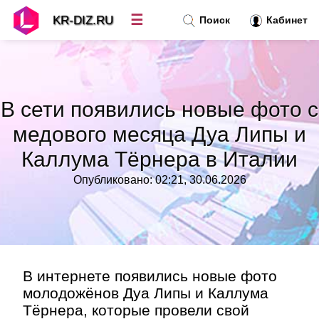
☰
KR-DIZ.RU
Поиск
Кабинет
Новости
»
В сети появились новые фото с
Топ новостей
»
медового месяца Дуа Липы и
Каллума Тёрнера в Италии
Рубрики
»
Опубликовано: 02:21, 30.06.2026
Правила
»
Контакт
»
В интернете появились новые фото
молодожёнов Дуа Липы и Каллума
Тёрнера, которые провели свой