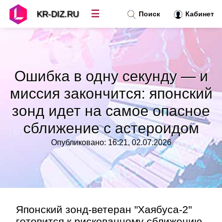
☰
KR-DIZ.RU
Поиск
Кабинет
Новости
»
Ошибка в одну секунду — и
Топ новостей
»
миссия закончится: японский
зонд идет на самое опасное
Рубрики
»
сближение с астероидом
Правила
»
Опубликовано: 16:21, 02.07.2026
Контакт
»
Японский зонд-ветеран "Хаябуса-2"
готовится к рискованному сближению