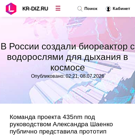
☰
KR-DIZ.RU
Поиск
Кабинет
Новости
»
В России создали биореактор с
Топ новостей
»
водорослями для дыхания в
космосе
Рубрики
»
Опубликовано: 02:21, 08.07.2026
Правила
»
Контакт
»
Команда проекта 435nm под
руководством Александра Шаенко
публично представила прототип