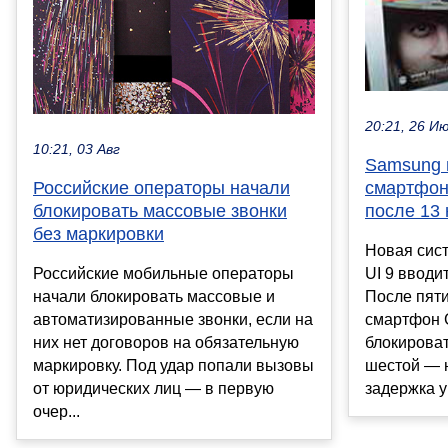
20:21, 26 И
10:21, 03 Авг
Samsung 
Российские операторы начали
смартфоны
блокировать массовые звонки
после 13
без маркировки
Новая сис
Российские мобильные операторы
UI 9 вводи
начали блокировать массовые и
После пят
автоматизированные звонки, если на
смартфон G
них нет договоров на обязательную
блокироват
маркировку. Под удар попали вызовы
шестой — н
от юридических лиц — в первую
задержка ув
очер...