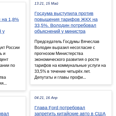
13:21, 15 Май
Госдума выступила против
 на 1,8%
повышения тарифов ЖКХ на
33,5%. Володин потребовал
 у
объяснений у министра
Председатель Госдумы Вячеслав
укт России
Володин выразил несогласие с
ь и
прогнозом Министерства
дент
экономического развития о росте
ании по
тарифов на коммунальные услуги на
33,5% в течение четырёх лет.
тва
Депутаты и главы профи...
я...
04:21, 16 Апр
Глава Ford потребовал
овал
запретить китайские авто в США