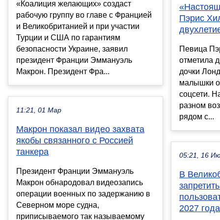
«Коалиция желающих» создаст
«Настоящ
рабочую группу во главе с Францией
Пэрис Хи
и Великобританией и при участии
двухлетие
Турции и США по гарантиям
безопасности Украине, заявил
Певица Пэ
президент Франции Эммануэль
отметила 
Макрон. Президент Фра...
дочки Лон
малышки о
соцсети. Н
разном воз
11:21, 01 Мар
рядом с...
Макрон показал видео захвата
якобы связанного с Россией
танкера
05:21, 16 И
Президент Франции Эммануэль
В Велико
Макрон обнародовал видеозапись
запретить
операции военных по задержанию в
пользова
Северном море судна,
2027 года
приписываемого так называемому