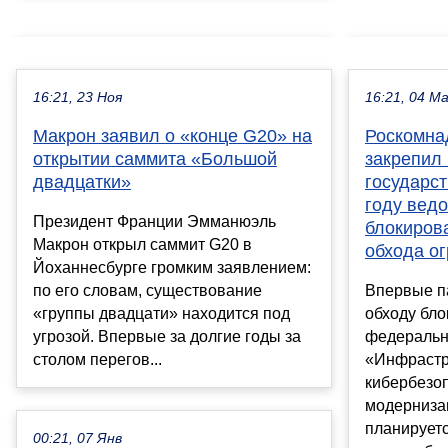
16:21, 23 Ноя
16:21, 04 М
Макрон заявил о «конце G20» на
Роскомна
открытии саммита «Большой
закрепил 
двадцатки»
государст
году вед
Президент Франции Эмманюэль
блокиров
Макрон открыл саммит G20 в
обхода о
Йоханнесбурге громким заявлением:
по его словам, существование
Впервые п
«группы двадцати» находится под
обходу бл
угрозой. Впервые за долгие годы за
федеральн
столом перегов...
«Инфрастр
кибербезо
модерниза
планируетс
00:21, 07 Янв