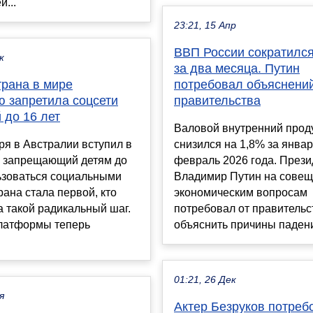
й...
23:21, 15 Апр
ВВП России сократился
к
за два месяца. Путин
трана в мире
потребовал объяснений
ю запретила соцсети
правительства
 до 16 лет
Валовой внутренний прод
ря в Австралии вступил в
снизился на 1,8% за январ
, запрещающий детям до
февраль 2026 года. Прези
ьзоваться социальными
Владимир Путин на совещ
рана стала первой, кто
экономическим вопросам
 такой радикальный шаг.
потребовал от правительс
латформы теперь
объяснить причины падени
01:21, 26 Дек
я
Актер Безруков потреб