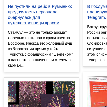
В Госдуме
Не пустили на рейс в Румынию:
планирую
предвзятость персонала
Telegram,
обернулась для
путешественницы крахом
Вокруг кр
России рег
Стамбул — это не только аромат
возможных
жареных каштанов и крики чаек на
блокировка
Босфоре. Иногда это холодный душ
ситуации с
из бюрократии прямо у гейта.
этом списк
Туристка с французским "шенгеном"
теперь особ
в паспорте и оплаченным отелем в
карман...