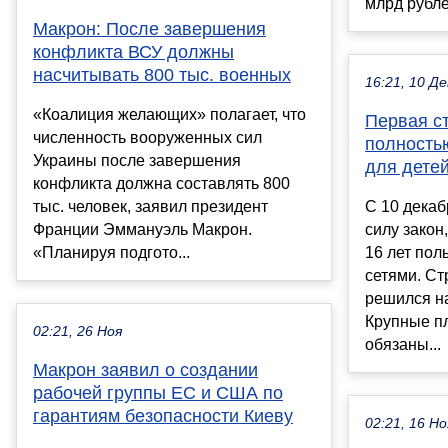
млрд рубле
Макрон: После завершения
конфликта ВСУ должны
насчитывать 800 тыс. военных
16:21, 10 Де
«Коалиция желающих» полагает, что
Первая с
численность вооруженных сил
полность
Украины после завершения
для детей
конфликта должна составлять 800
тыс. человек, заявил президент
С 10 декаб
Франции Эммануэль Макрон.
силу закон
«Планируя подгото...
16 лет пол
сетями. Ст
решился на
Крупные п
02:21, 26 Ноя
обязаны...
Макрон заявил о создании
рабочей группы ЕС и США по
гарантиям безопасности Киеву
02:21, 16 Но