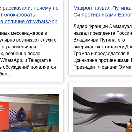
 рассказали, почему не
Макрон назвал Путина,
т блокировать
Си противниками Евро
 в отличие от WhatsApp
Лидер Франции Эммануэл
упных мессенджеров в
назвал президента России
улярно возникают слухи о
Владимира Путина, его
 ограничениях и
американского коллегу Д
х, особенно после
Трампа и председателя К
 WhatsApp, и Telegram в
Цзиньпина противниками 
е обсуждений появляется
Президент Франции Эмман
ен...