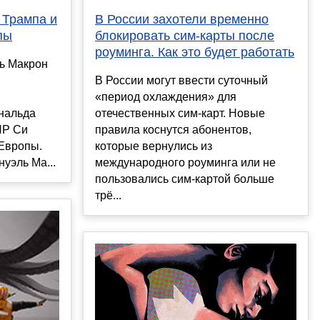
 Трампа и
В России захотели временно
пы
блокировать сим-карты после
роуминга. Как это будет работать
ь Макрон
В России могут ввести суточный
«период охлаждения» для
ональда
отечественных сим-карт. Новые
НР Си
правила коснутся абонентов,
Европы.
которые вернулись из
уэль Ма...
международного роуминга или не
пользовались сим-картой больше
трё...