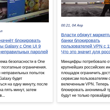
00:21, 04 Апр
юл
Власти обяжут маркетп
начнёт блокировать
банки блокировать
 Galaxy с One UI 9
пользователей VPN с 1
 неправильных паролей
Что это значит для рос
тема безопасности в One
Минцифры потребовало о
т поэтапные ограничения.
крупнейших российских ин
и неправильных попыток
площадок ограничить дост
alaxy будет
сервисам пользователям 
ься на одну минуту, после
включенным VPN. Теперь
а пять минут, затем
блокировать анонимный т
...
будут не только провайдеры