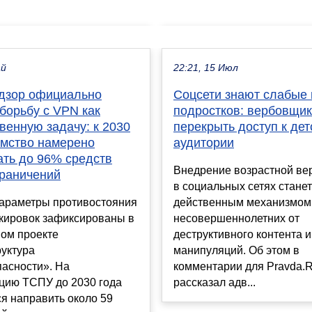
ай
22:21, 15 Июл
дзор официально
Соцсети знают слабые 
борьбу с VPN как
подростков: вербовщик
венную задачу: к 2030
перекрыть доступ к дет
омство намерено
аудитории
ать до 96% средств
Внедрение возрастной в
граничений
в социальных сетях станет
араметры противостояния
действенным механизмом
окировок зафиксированы в
несовершеннолетних от
ом проекте
деструктивного контента и
уктура
манипуляций. Об этом в
пасности». На
комментарии для Pravda.
цию ТСПУ до 2030 года
рассказал адв...
я направить около 59