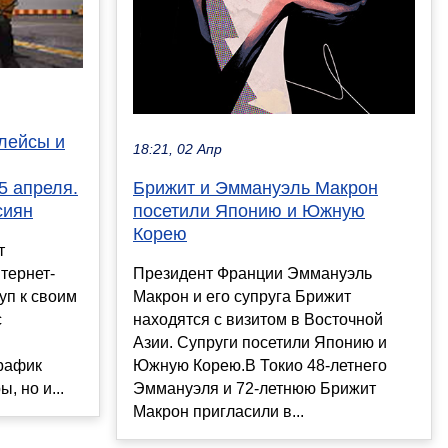
лейсы и
18:21, 02 Апр
5 апреля.
Брижит и Эммануэль Макрон
сиян
посетили Японию и Южную
Корею
т
тернет-
Президент Франции Эммануэль
уп к своим
Макрон и его супруга Брижит
с
находятся с визитом в Восточной
Азии. Супруги посетили Японию и
рафик
Южную Корею.В Токио 48-летнего
, но и...
Эммануэля и 72-летнюю Брижит
Макрон пригласили в...