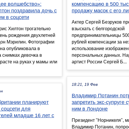
ее волшебство»:
компенсацию в 500 тыс.
лтон поздравила дочь с
продажу масок с его л
м в соцсети
Актер Сергей Безруков пр
рис Хилтон трогательно
взыскать с белгородской
день рождения двухлетней
предпринимательницы 500
дон Мэрилин. Фотографии
рублей компенсации за не
на опубликовала в
использование изображен
а снимках девочка в
персональных данных. Н
расте на руках у мамы или
артист России Сергей Б...
18:21, 19 Фев
юн
Владимир Потанин пот
британии планируют
запретить экс-супруге с
 соцсети для
ним в Лондоне
телей младше 16 лет с
Президент "Норникеля", 
Владимир Потанин, попро