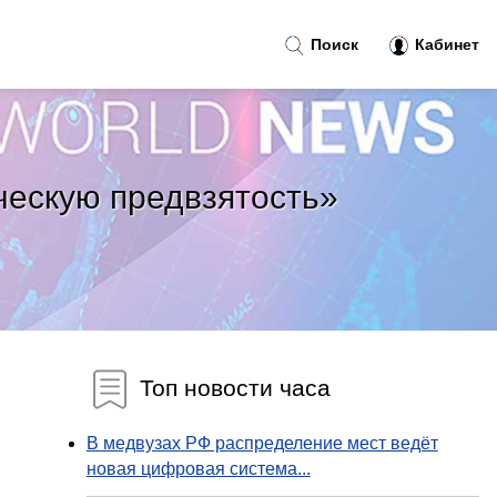
Поиск
Кабинет
ческую предвзятость»
Топ новости часа
В медвузах РФ распределение мест ведёт
новая цифровая система...