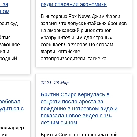
 за
ради спасения экономики
ицом
В интервью Fox News Джим Фарли
осит суд
заявил, что допуск китайских брендов
на американский рынок станет
 тыс.
«разрушительным для страны»,
законное
сообщает Carscoops.По словам
ия и
Фарли, китайские
ародный
автопроизводители, такие ка...
12:21, 28 Мар
Бритни Спирс вернулась в
ребовал
соцсети после ареста за
удиться с
вождение в нетрезвом виде и
показала новое видео с 19-
летним сыном
миллиардер
сил
Бритни Спирс восстановила свой