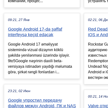
компании, процес...
устранять 
09:21, 27 Янв
02:21, 06 Де
Google Android 17-də şəffaf
Red Dead
interfeysə keçid edəcək
iOS и And
Google Android 17 əməliyyat
Rockstar 
sistemində vizual dizaynın köklü
аудиторию 
şəkildə yenilənməsi üzərində işləyir.
известных 
9to5Google nəşrinin daxili beta-
Redemptio
versiyaya istinadən yaydığı məlumata
Undead Nig
görə, şirkət rəngli fonlardan i...
Android и 
вестерн-экш
23:21, 02 Июн
00:21, 14 Но
Google упростил передачу
файлов между Android, ПК и NAS
Valve от