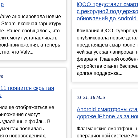
гр
iQOO представит смар
с рекордной поддержк
Valve анонсировала новые
обновлений до Android
 Steam, включая гарнитуру
e. Ранее сообщалось, что
Компания iQOO, суббренд 
ли смогут устанавливать
опубликовала новые дета
roid-приложения, а теперь
предстоящем смартфоне 
тно, что Valv...
чей запуск запланирован 
февраля. Главной особен
устройства станет беспре
долгая поддержка...
кт
 11 появится скрытая
»
21:21, 16 Май
илище отображаться не
Android-смартфоны ста
приложения смогут
дороже iPhone из-за н
ь удалённые файлы. В
кументах появилась
Флагманские смартфоны 
я о нововведениях,
операционной системе And