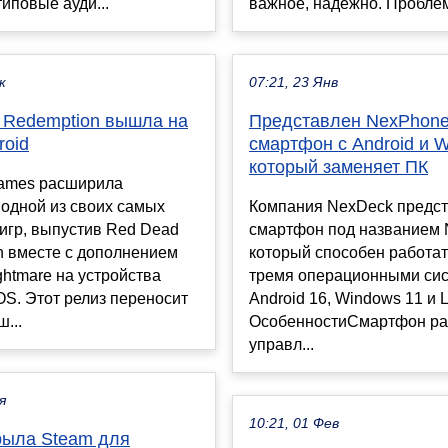
типовые ауди...
важное, надежно. Проблема
к
07:21, 23 Янв
 Redemption вышла на
Представлен NexPhone
roid
смартфон с Android и 
который заменяет ПК
Games расширила
одной из своих самых
Компания NexDeck предс
игр, выпустив Red Dead
смартфон под названием 
n вместе с дополнением
который способен работат
htmare на устройства
тремя операционными си
iOS. Этот релиз переносит
Android 16, Windows 11 и L
...
ОсобенностиСмартфон ра
управл...
я
10:21, 01 Фев
крыла Steam для