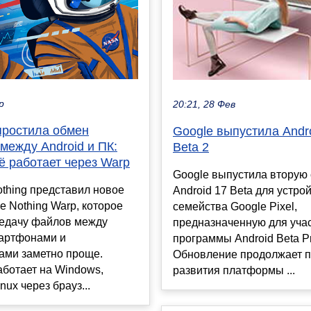
р
20:21, 28 Фев
простила обмен
Google выпустила Andr
между Android и ПК:
Beta 2
ё работает через Warp
Google выпустила вторую 
thing представил новое
Android 17 Beta для устро
 Nothing Warp, которое
семейства Google Pixel,
редачу файлов между
предназначенную для уча
мартфонами и
программы Android Beta P
ами заметно проще.
Обновление продолжает 
ботает на Windows,
развития платформы ...
nux через брауз...