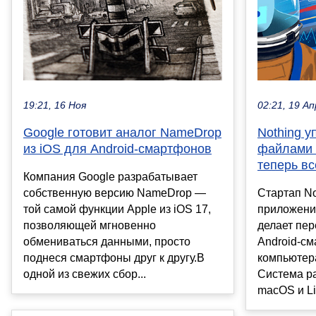
19:21, 16 Ноя
02:21, 19 Ап
Google готовит аналог NameDrop
Nothing у
из iOS для Android-смартфонов
файлами 
теперь вс
Компания Google разрабатывает
собственную версию NameDrop —
Стартап No
той самой функции Apple из iOS 17,
приложение
позволяющей мгновенно
делает пе
обмениваться данными, просто
Android-с
поднеся смартфоны друг к другу.В
компьютер
одной из свежих сбор...
Система ра
macOS и Li