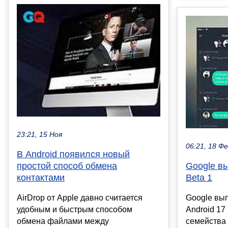
23:21, 15 Ноя
06:21, 18 Ф
В Android появился новый
простой способ обмена
Google вы
контактами
Beta 1
AirDrop от Apple давно считается
Google вы
удобным и быстрым способом
Android 17
обмена файлами между
семейства 