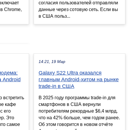
согласия пользователей отправляли
 включает
данные через сотовую сеть. Если вы
i в Chrome,
в США польз...
14:21, 19 Мар
модема:
Galaxy S22 Ultra оказался
 Android
главным Android-хитом на рынке
trade-in в США
о встретить
В 2025 году программы trade-in для
ое кафе
смартфонов в США вернули
с его
потребителям рекордные $6,4 млрд,
ер. Это
что на 42% больше, чем годом ранее.
 что самое
Об этом говорится в новом отчёте