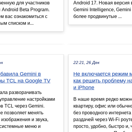
ченную для участников
Android 17. Новая версия
Android Beta Program.
Gemini Intelligence, Gemin
м вас ознакомиться с
более продвинутые ...
м списком и...
юн
22:21, 26 Дек
обавила Gemini в
Не включается режим 
ры TCL на Google TV
как решить проблему на
и iPhone
ала разворачивать
 управление настройками
В наше время редко можн
в TCL через Gemini.
квартиру, офис или обычн
е позволяет менять
без проводного интернета 
изображения и звука,
раздачей через Wi-Fi роут
 системные меню и
просто, удобно, быстро и,