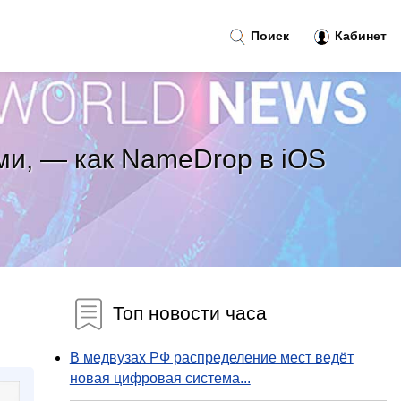
Поиск
Кабинет
ми, — как NameDrop в iOS
Топ новости часа
В медвузах РФ распределение мест ведёт
новая цифровая система...