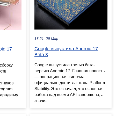
16:21, 29 Мар
Google выпустила Android 17
oid 17
Beta 3
Google выпустила третью бета-
сборку
версию Android 17. Главная новость
йств
— операционная система
официально достигла этапа Platform
стников
Stability. Это означает, что основная
rogram.
работа над всеми API завершена, а
парадигму
значи...