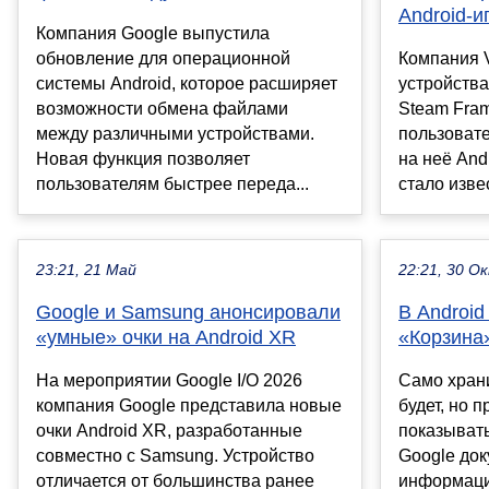
Android-и
Компания Google выпустила
обновление для операционной
Компания 
системы Android, которое расширяет
устройства
возможности обмена файлами
Steam Fram
между различными устройствами.
пользовате
Новая функция позволяет
на неё And
пользователям быстрее переда...
стало извес
23:21, 21 Май
22:21, 30 О
Google и Samsung анонсировали
В Android
«умные» очки на Android XR
«Корзина
На мероприятии Google I/O 2026
Само хран
компания Google представила новые
будет, но 
очки Android XR, разработанные
показыват
совместно с Samsung. Устройство
Google до
отличается от большинства ранее
информаци