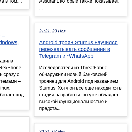
 в том,...
Assurant, который также показывает,
...
21:21, 23 Ноя
 –
Windows,
Android-троян Sturnus научился
перехватывать сообщения в
Telegram и *WhatsApp
тавила
NexPhone,
Исследователи из ThreatFabric
ь сразу с
обнаружили новый банковский
стемами –
троянец для Android под названием
inux.
Sturnus. Хотя он все еще находится в
ботает под
стадии разработки, но уже обладает
высокой функциональностью и
предста...
20:21, 07 Июн