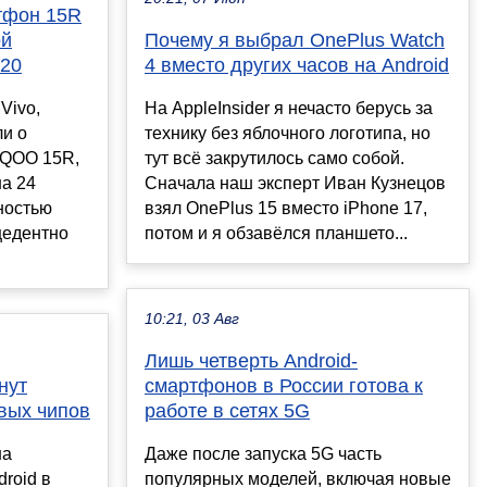
тфон 15R
ой
Почему я выбрал OnePlus Watch
 20
4 вместо других часов на Android
Vivo,
На AppleInsider я нечасто берусь за
ли о
технику без яблочного логотипа, но
iQOO 15R,
тут всё закрутилось само собой.
на 24
Сначала наш эксперт Иван Кузнецов
ностью
взял OnePlus 15 вместо iPhone 17,
цедентно
потом и я обзавёлся планшето...
10:21, 03 Авг
Лишь четверть Android-
нут
смартфонов в России готова к
овых чипов
работе в сетях 5G
на
Даже после запуска 5G часть
roid в
популярных моделей, включая новые