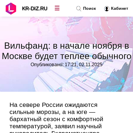
☰
KR-DIZ.RU
Поиск
Кабинет
Новости
»
Вильфанд: в начале ноября в
Топ новостей
»
Москве будет теплее обычного
Опубликовано: 17:21, 02.11.2025
Рубрики
»
Правила
»
Контакт
»
На севере России ожидаются
сильные морозы, а на юге —
бархатный сезон с комфортной
температурой, заявил научный