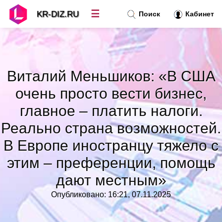
☰
KR-DIZ.RU
Поиск
Кабинет
Новости
»
Виталий Меньшиков: «В США
Топ новостей
»
очень просто вести бизнес,
главное – платить налоги.
Рубрики
»
Реально страна возможностей.
В Европе иностранцу тяжело с
Правила
»
этим – преференции, помощь
Контакт
»
дают местным»
Опубликовано: 16:21, 07.11.2025