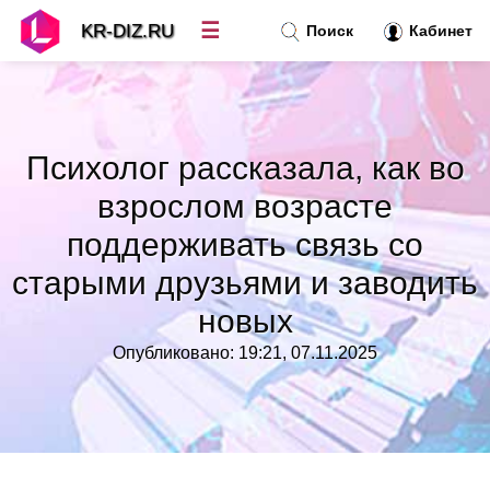
☰
KR-DIZ.RU
Поиск
Кабинет
Новости
»
Психолог рассказала, как во
Топ новостей
»
взрослом возрасте
поддерживать связь со
Рубрики
»
старыми друзьями и заводить
Правила
»
новых
Опубликовано: 19:21, 07.11.2025
Контакт
»