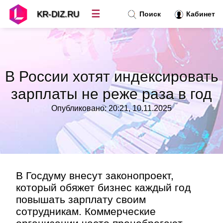
☰
KR-DIZ.RU
Поиск
Кабинет
Новости
»
В России хотят индексировать
Топ новостей
»
зарплаты не реже раза в год
Опубликовано: 20:21, 10.11.2025
Рубрики
»
Правила
»
Контакт
»
В Госдуму внесут законопроект,
который обяжет бизнес каждый год
повышать зарплату своим
сотрудникам. Коммерческие