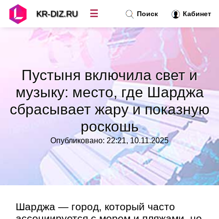
☰
KR-DIZ.RU
Поиск
Кабинет
Новости
»
Пустыня включила свет и
Топ новостей
»
музыку: место, где Шарджа
сбрасывает жару и показную
Рубрики
»
роскошь
Правила
»
Опубликовано: 22:21, 10.11.2025
Контакт
»
Шарджа — город, который часто
ассоциируется с морем и пляжами, но