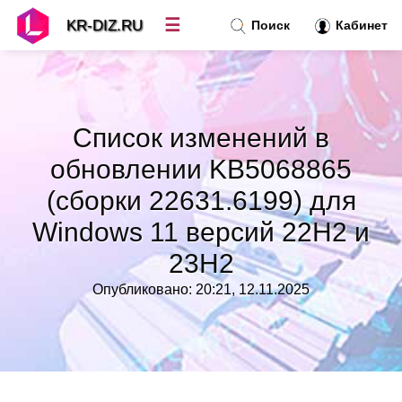
☰
KR-DIZ.RU
Поиск
Кабинет
Новости
»
Список изменений в
Топ новостей
»
обновлении KB5068865
(сборки 22631.6199) для
Рубрики
»
Windows 11 версий 22H2 и
Правила
»
23H2
Опубликовано: 20:21, 12.11.2025
Контакт
»