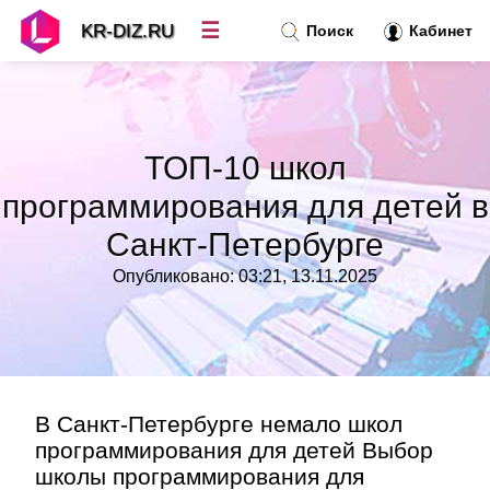
☰
KR-DIZ.RU
Поиск
Кабинет
Новости
»
ТОП-10 школ
Топ новостей
»
программирования для детей в
Санкт-Петербурге
Рубрики
»
Опубликовано: 03:21, 13.11.2025
Правила
»
Контакт
»
В Санкт-Петербурге немало школ
программирования для детей Выбор
школы программирования для