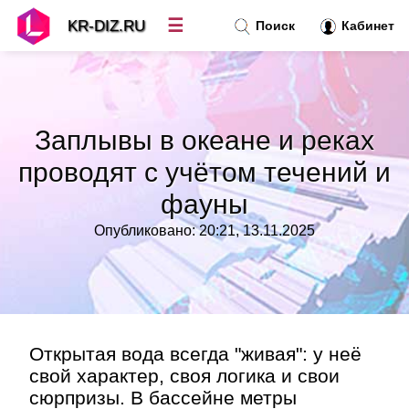
☰
KR-DIZ.RU
Поиск
Кабинет
Новости
»
Заплывы в океане и реках
Топ новостей
»
проводят с учётом течений и
фауны
Рубрики
»
Опубликовано: 20:21, 13.11.2025
Правила
»
Контакт
»
Открытая вода всегда "живая": у неё
свой характер, своя логика и свои
сюрпризы. В бассейне метры