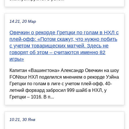
14:21, 20 Мар
Овечкин о рекорде Гретцки по голам в НХЛ с
плей-офф: «Потом скажут, что нужно побить
с учетом товарищеских матчей. Здесь не
говорят об этом – считаются именно 82
игры»
Капитан «Вашингтона» Александр Овечкин на шоу
FONtour НХЛ поделился мнением о рекорде Уэйна
Гретцки по голам в лиге с учетом плей-офф. 40-
летний форвард забросил 999 шайб в НХЛ, у
Гретцки – 1016. В п...
10:21, 30 Янв