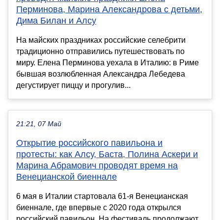
Перминова, Марина Александрова с детьми,
Дима Билан и Алсу
На майских праздниках российские селебрити
традиционно отправились путешествовать по
миру. Елена Перминова уехала в Италию: в Риме
бывшая возлюбленная Александра Лебедева
дегустирует пиццу и прогулив...
21:21, 07 Май
Открытие российского павильона и
протесты: как Алсу, Баста, Полина Аскери и
Марина Абрамович проводят время на
Венецианской биеннале
6 мая в Италии стартовала 61-я Венецианская
биеннале, где впервые с 2020 года открылся
российский павильон. На фестиваль продолжают