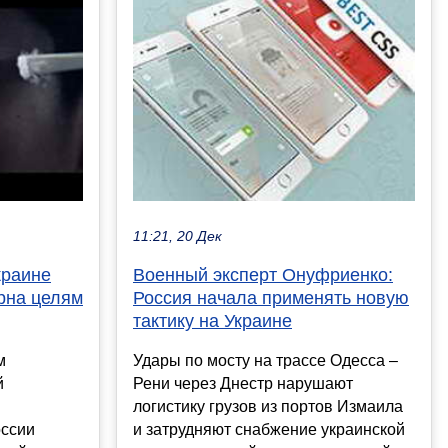
11:21, 20 Дек
краине
Военный эксперт Онуфриенко:
рна целям
Россия начала применять новую
тактику на Украине
м
Удары по мосту на трассе Одесса –
й
Рени через Днестр нарушают
логистику грузов из портов Измаила
оссии
и затрудняют снабжение украинской