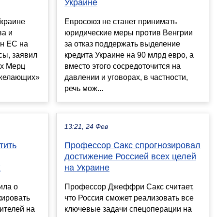
Украине
Украине
Евросоюз не станет принимать
ва и
юридические меры против Венгрии
н ЕС на
за отказ поддержать выделение
ы, заявил
кредита Украине на 90 млрд евро, а
их Мерц
вместо этого сосредоточится на
 желающих»
давлении и уговорах, в частности,
речь мож...
13:21, 24 Фев
тить
Профессор Сакс спрогнозировал
достижение Россией всех целей
х
на Украине
ила о
Профессор Джеффри Сакс считает,
кировать
что Россия сможет реализовать все
ителей на
ключевые задачи спецоперации на