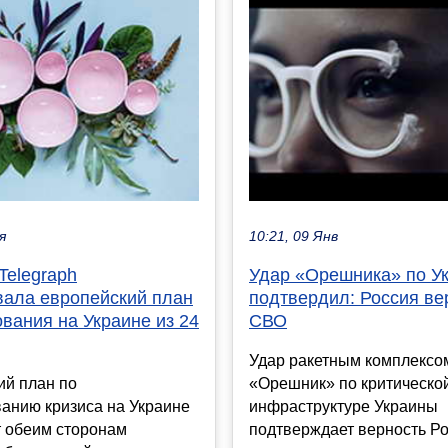
я
10:21, 09 Янв
 Telegraph
Удар «Орешника» по У
вала европейский план
подтвердил: Россия ве
вания на Украине из 24
СВО
Удар ракетным комплексо
ий план по
«Орешник» по критическо
анию кризиса на Украине
инфраструктуре Украины
т обеим сторонам
подтверждает верность Р