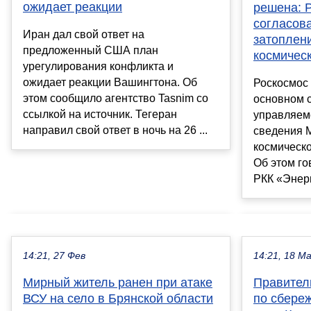
ожидает реакции
решена: 
согласов
Иран дал свой ответ на
затоплен
предложенный США план
космичес
урегулирования конфликта и
ожидает реакции Вашингтона. Об
Роскосмос 
этом сообщило агентство Tasnim со
основном 
ссылкой на источник. Тегеран
управляем
направил свой ответ в ночь на 26 ...
сведения 
космическо
Об этом го
РКК «Энерги
14:21, 27 Фев
14:21, 18 М
Мирный житель ранен при атаке
Правител
ВСУ на село в Брянской области
по сбере