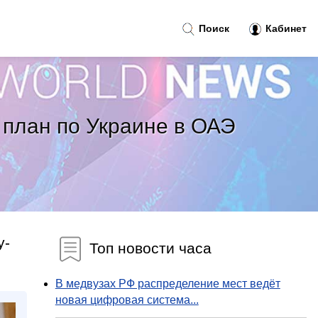
Поиск
Кабинет
план по Украине в ОАЭ
у-
Топ новости часа
В медвузах РФ распределение мест ведёт
новая цифровая система...