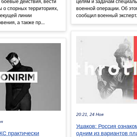
 боевые действия, вести
целям и задачам специал
 о спорных территориях,
военной операции. Об этом
текущей линии
сообщил военный эксперт.
вения, а также пр...
20:21, 24 Ноя
юн
Ушаков: Россия ознако
КС практически
одним из вариантов п