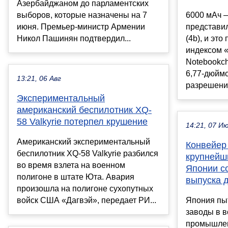
Азербайджаном до парламентских
выборов, которые назначены на 7
6000 мАч —
июня. Премьер-министр Армении
представи
Никол Пашинян подтвердил...
(4b), и эт
индексом 
Notebookc
6,77-дюйм
13:21, 06 Авг
разрешение
Экспериментальный
американский беспилотник XQ-
58 Valkyrie потерпел крушение
14:21, 07 И
Американский экспериментальный
Конвейер 
беспилотник XQ-58 Valkyrie разбился
крупнейш
во время взлета на военном
Японии с
полигоне в штате Юта. Авария
выпуска 
произошла на полигоне сухопутных
войск США «Дагвэй», передает РИ...
Япония пы
заводы в в
промышлен