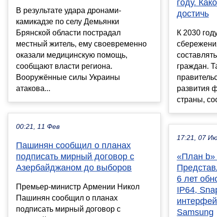
году. Как
В результате удара дронами-
достичь
камикадзе по селу Демьянки
Брянской области пострадал
К 2030 год
местный житель, ему своевременно
сбережени
оказали медицинскую помощь,
составлять
сообщают власти региона.
граждан. Т
Вооружённые силы Украины
правитель
атакова...
развития 
страны, со
00:21, 11 Фев
17:21, 07 И
Пашинян сообщил о планах
подписать мирный договор с
«План b» 
Азербайджаном до выборов
Представл
6 лет обн
Премьер-министр Армении Никол
IP64, Sna
Пашинян сообщил о планах
интерфей
подписать мирный договор с
Samsung