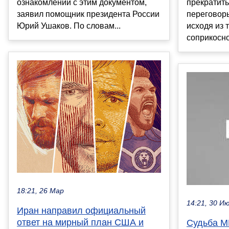
ознакомлении с этим документом,
прекратить
заявил помощник президента России
переговоры
Юрий Ушаков. По словам...
исходя из 
соприкосно
18:21, 26 Мар
14:21, 30 И
Иран направил официальный
ответ на мирный план США и
Судьба М