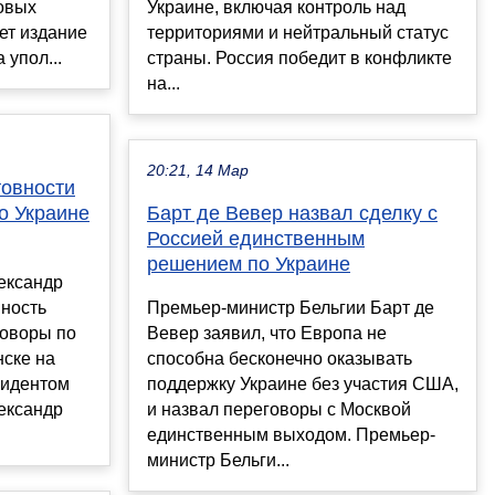
овых
Украине, включая контроль над
ет издание
территориями и нейтральный статус
 упол...
страны. Россия победит в конфликте
на...
20:21, 14 Мар
товности
о Украине
Барт де Вевер назвал сделку с
Россией единственным
решением по Украине
ександр
вность
Премьер-министр Бельгии Барт де
говоры по
Вевер заявил, что Европа не
нске на
способна бесконечно оказывать
зидентом
поддержку Украине без участия США,
ександр
и назвал переговоры с Москвой
единственным выходом. Премьер-
министр Бельги...