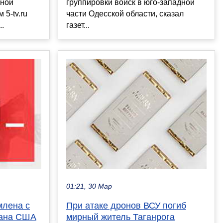
ьной
группировки войск в юго-западной
 5-tv.ru
части Одесской области, сказал
..
газет...
01:21, 30 Мар
млена с
При атаке дронов ВСУ погиб
лана США
мирный житель Таганрога