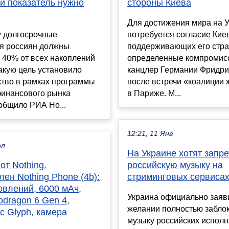
ой показатель нужно
стороны Киева
Для достижения мира на 
у долгосрочные
потребуется согласие Кие
я россиян должны
поддерживающих его стра
 40% от всех накоплений
определенные компромисс
акую цель установило
канцлер Германии Фридр
ство в рамках программы
после встречи «коалиции
финансового рынка
в Париже. М...
общило РИА Но...
12:21, 11 Янв
юл
На Украине хотят запре
от Nothing.
российскую музыку на
ен Nothing Phone (4b):
стриминговых сервиса
овлений, 6000 мАч,
Украина официально заяв
pdragon 6 Gen 4,
желании полностью забло
с Glyph, камера
музыку российских исполн