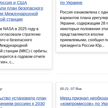
Россия и США
по Украине
али план безопасного
Россия ознакомлена с одн
ия Международной
вариантов плана урегули
кой станции
Украине, содержащим 28 
и NASA в 2025 году в
некоторые положения это
согласовали стратегию
представляются вполне
ого и безопасного
приемлемыми, сообщил п
Международной
президента России Юр...
й станции (МКС) с орбиты.
ворится в годовом отчете
я», с...
ар
00:21, 07 Янв
ьство установило план
Мерц признал необход
жениям россиян к 2030
«компромиссов» по Укр