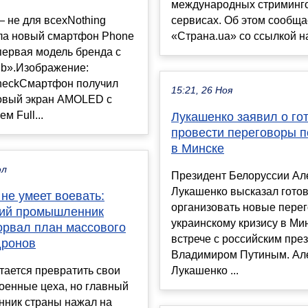
международных стриминг
 не для всехNothing
сервисах. Об этом сообща
ла новый смартфон Phone
«Страна.ua» со ссылкой на
о первая модель бренда с
«b».Изображение:
heckСмартфон получил
15:21, 26 Ноя
овый экран AMOLED с
м Full...
Лукашенко заявил о го
провести переговоры п
в Минске
юл
Президент Белоруссии Ал
Лукашенко высказал гото
не умеет воевать:
организовать новые пере
ий промышленник
украинскому кризису в Ми
орвал план массового
встрече с российским пре
дронов
Владимиром Путиным. Ал
тается превратить свои
Лукашенко ...
оенные цеха, но главный
ник страны нажал на