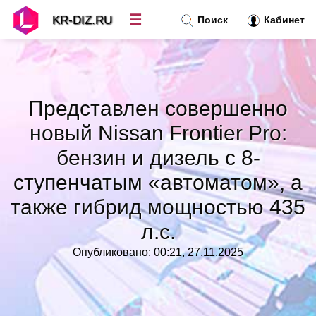
☰
KR-DIZ.RU
Поиск
Кабинет
Новости
»
Представлен совершенно
Топ новостей
»
новый Nissan Frontier Pro:
бензин и дизель с 8-
Рубрики
»
ступенчатым «автоматом», а
также гибрид мощностью 435
Правила
»
л.с.
Контакт
»
Опубликовано: 00:21, 27.11.2025