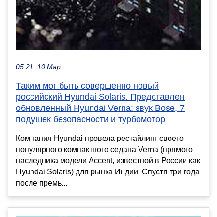
05:21, 10 Мар
Таким мог быть совершенно новый
российский Hyundai Solaris. Представлен
обновленный Hyundai Verna: звук Bose, 7
подушек безопасности и турбомотор
Компания Hyundai провела рестайлинг своего
популярного компактного седана Verna (прямого
наследника модели Accent, известной в России как
Hyundai Solaris) для рынка Индии. Спустя три года
после премь...