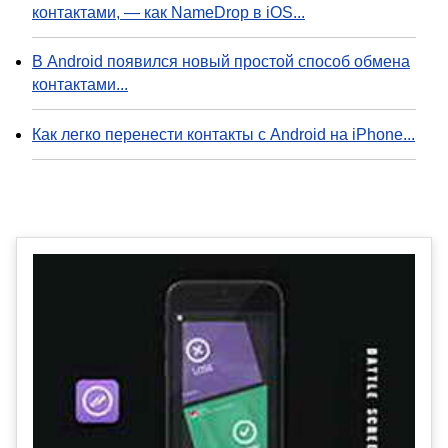
контактами, — как NameDrop в iOS...
В Android появился новый простой способ обмена
контактами...
Как легко перенести контакты с Android на iPhone...