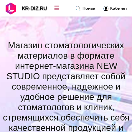
☰
KR-DIZ.RU
Поиск
Кабинет
Новости
»
Магазин стоматологических
Топ новостей
»
материалов в формате
интернет-магазина NEW
Рубрики
»
STUDIO представляет собой
современное, надежное и
Правила
»
удобное решение для
Контакт
»
стоматологов и клиник,
стремящихся обеспечить себя
качественной продукцией и