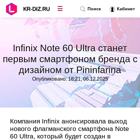
☰
KR-DIZ.RU
Поиск
Кабинет
Новости
»
Infinix Note 60 Ultra станет
Топ новостей
»
первым смартфоном бренда с
дизайном от Pininfarina
Рубрики
»
Опубликовано: 18:21, 06.12.2025
Правила
»
Контакт
»
Компания Infinix анонсировала выход
нового флагманского смартфона Note
60 Ultra, который будет создан в