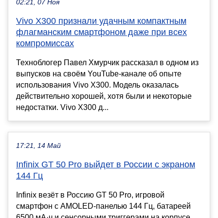
02:21, 07 Ноя
Vivo X300 признали удачным компактным
флагманским смартфоном даже при всех
компромиссах
Техноблогер Павел Хмурчик рассказал в одном из
выпусков на своём YouTube-канале об опыте
использования Vivo X300. Модель оказалась
действительно хорошей, хотя были и некоторые
недостатки. Vivo X300 д...
17:21, 14 Май
Infinix GT 50 Pro выйдет в России с экраном
144 Гц
Infinix везёт в Россию GT 50 Pro, игровой
смартфон с AMOLED-панелью 144 Гц, батареей
6500 мА·ч и сенсорными триггерами на корпусе.