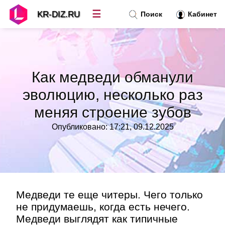
☰
KR-DIZ.RU
Поиск
Кабинет
Новости
»
Как медведи обманули
Топ новостей
»
эволюцию, несколько раз
меняя строение зубов
Рубрики
»
Опубликовано: 17:21, 09.12.2025
Правила
»
Контакт
»
Медведи те еще читеры. Чего только
не придумаешь, когда есть нечего.
Медведи выглядят как типичные