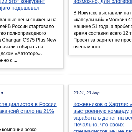
возможно, для блогеро
ии этот конкурент
njaro подешевел
В Иркутске выставили на 
«капсульный» «Москвич 4
ванные цены снижены на
машине 51 года, а пробег 
блейВ России стартовало
время составил всего 12 т
тво полноприводного
Просят за раритет не прос
а Changan CS75 Plus New
очень много...
начали собирать на
адском «Автоторе».
но с ...
юл
23:21, 23 Апр
специалистов в России
Кожевников о Хартли: 
акансий стало на 21%
выстроенную команду,
заработать денег на вс
Печально, что своих
 компании резко
специалистов мы не лю