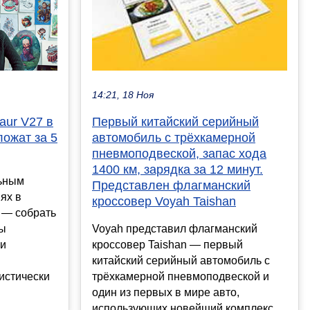
14:21, 18 Ноя
aur V27 в
Первый китайский серийный
ложат за 5
автомобиль с трёхкамерной
пневмоподвеской, запас хода
1400 км, зарядка за 12 минут.
ьным
Представлен флагманский
ях в
кроссовер Voyah Taishan
 — собрать
бы
Voyah представил флагманский
ри
кроссовер Taishan — первый
китайский серийный автомобиль с
истически
трёхкамерной пневмоподвеской и
один из первых в мире авто,
использующих новейший комплекс