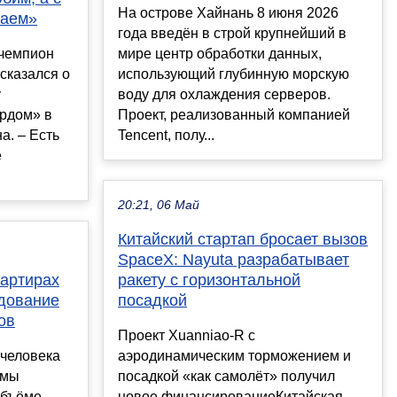
На острове Хайнань 8 июня 2026
ваем»
года введён в строй крупнейший в
 чемпион
мире центр обработки данных,
сказался о
использующий глубинную морскую
у
воду для охлаждения серверов.
рдом» в
Проект, реализованный компанией
а. – Есть
Tencent, полу...
е
20:21, 06 Май
Китайский стартап бросает вызов
SpaceX: Nayuta разрабатывает
вартирах
ракету с горизонтальной
дование
посадкой
ов
Проект Xuanniao-R с
 человека
аэродинамическим торможением и
 мы
посадкой «как самолёт» получил
объёме
новое финансированиеКитайская