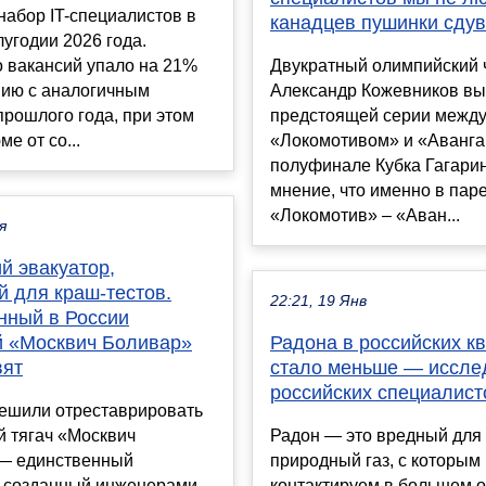
набор IT-специалистов в
канадцев пушинки сду
угодии 2026 года.
 вакансий упало на 21%
Двукратный олимпийский
нию с аналогичным
Александр Кожевников вы
рошлого года, при этом
предстоящей серии межд
е от со...
«Локомотивом» и «Аванга
полуфинале Кубка Гагарин
мнение, что именно в пар
«Локомотив» – «Аван...
я
й эвакуатор,
й для краш-тестов.
22:21, 19 Янв
нный в России
й «Москвич Боливар»
Радона в российских к
вят
стало меньше — иссле
российских специалист
решили отреставрировать
й тягач «Москвич
Радон — это вредный для
— единственный
природный газ, с которым
, созданный инженерами
контактируем в большем 