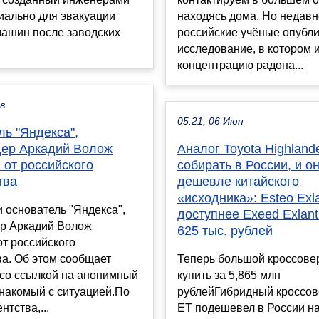
иально для эвакуации
находясь дома. Но недавн
машин после заводских
российские учёные опубл
исследование, в котором 
концентрацию радона...
ев
05:21, 06 Июн
ь "Яндекса",
ер Аркадий Волож
Аналог Toyota Highland
 от российского
собирать в России, и о
тва
дешевле китайского
«исходника»: Esteo Exla
и основатель "Яндекса",
доступнее Exeed Exlant
р Аркадий Волож
625 тыс. рублей
от российского
а. Об этом сообщает
Теперь большой кроссове
 со ссылкой на анонимный
купить за 5,865 млн
знакомый с ситуацией.По
рублейГибридный кроссове
нтства,...
ET подешевел в России на