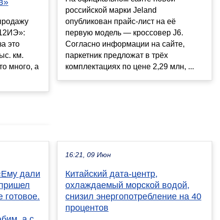
в»
российской марки Jeland
продажу
опубликован прайс-лист на её
12ИЭ»:
первую модель — кроссовер J6.
за это
Согласно информации на сайте,
ыс. км.
паркетник предложат в трёх
то много, а
комплектациях по цене 2,29 млн, ...
16:21, 09 Июн
«Ему дали
Китайский дата-центр,
 пришел
охлаждаемый морской водой,
е готовое.
снизил энергопотребление на 40
процентов
бим, а с