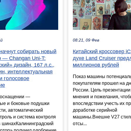
08:21, 09 Фев
ай
Китайский кроссовер iC
начнут собирать новый
духе Land Cruiser пред
 — Changan Uni-T:
миллионов рублей
кий» дизайн, 167 л.с.,
ин, интеллектуальная
Показ машины потенциал
и голосовое
покупателям прошел на дн
ие
России. Цель презентации
мнения и пожелания, что
 оснащении —
впоследствии учесть их п
ые и боковые подушки
доработке серийной
ти, автоматический
машины.Внешне V27 стил
троль и система контроля
отсы...
в шинахКалининградский
тотор» получил одобрение