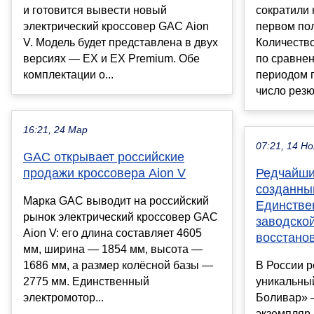
и готовится вывести новый
сократили 
электрический кроссовер GAC Aion
первом пол
V. Модель будет представлена в двух
Количество
версиях — EX и EX Premium. Обе
по сравне
комплектации о...
периодом п
число резюм
16:21, 24 Мар
07:21, 14 Но
GAC открывает российские
продажи кроссовера Aion V
Редчайши
созданны
Марка GAC выводит на российский
Единстве
рынок электрический кроссовер GAC
заводско
Aion V: его длина составляет 4605
восстано
мм, ширина — 1854 мм, высота —
1686 мм, а размер колёсной базы —
В России 
2775 мм. Единственный
уникальны
электромотор...
Боливар» 
экземпляр