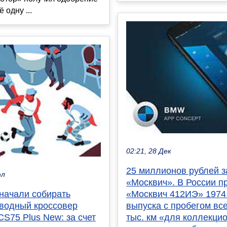
 одну ...
02:21, 28 Дек
25 миллионов рублей з
юл
«Москвич». В России п
«Москвич 412ИЭ» 1974
 начали собирать
выпуска с пробегом все
водный кроссовер
тыс. км «для коллекцио
S75 Plus New: за счет