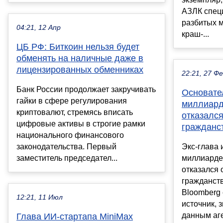
АЗЛК спец
разбитых 
04:21, 12 Апр
краш-...
ЦБ РФ: Биткоин нельзя будет
обменять на наличные даже в
лицензированных обменниках
22:21, 27 Ф
Банк России продолжает закручивать
Основател
гайки в сфере регулирования
миллиард
криптовалют, стремясь вписать
отказался
цифровые активы в строгие рамки
гражданс
национального финансового
законодательства. Первый
Экс-глава 
заместитель председател...
миллиарде
отказался 
гражданств
Bloomberg
12:21, 11 Июл
источник, 
данным аге
Глава ИИ-стартапа MiniMax