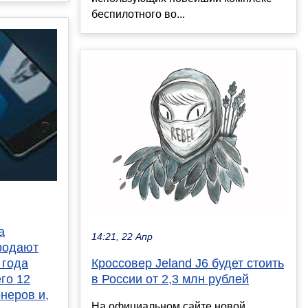
беспилотного во...
а
14:21, 22 Апр
родают
 года
Кроссовер Jeland J6 будет стоить
го 12
в России от 2,3 млн рублей
неров и,
На официальном сайте новой