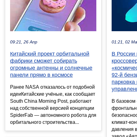
09:21, 26 Апр
01:21, 02 М
Китайский проект орбитальной
В России 
фабрики сможет собирать
кроссовер
огромные антенны и солнечные
«космичес
панели прямо в космосе
92-й бенз
парковка 
Ранее NASA отказалось от подобной
управлен
идеиКитайские учёные, как сообщает
South China Morning Post, работают
В базовом
над собственной версией концепции
фронтальн
SpiderFab — автономного робота для
безопаснос
орбитального строительства...
климат-кон
давления 
завод «Ав