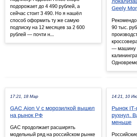
локализац
подорожает до 4 490 рублей, а
Geely Mo
сейчас стоит 3 490. Но я нашёл
способ оформить ту же самую
Рекомендо
подписку на 12 месяцев за 2 600
90 тыс. ру
рублей — почти н...
производс
кроссовер
— машину 
калинингр
Одновремен
17:21, 18 Мар
14:21, 10 И
GAC Aion V с морозилкой вышел
Рынок IT-
на рынок РФ
рухнул. В
меньше
GAC продолжает расширять
модельный ряд на российском рынке
Российские