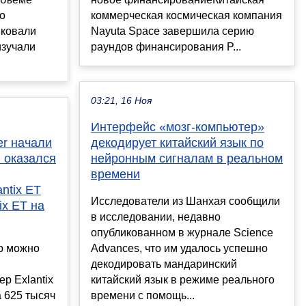
о
коммерческая космическая компания
иковали
Nayuta Space завершила серию
изучали
раундов финансирования P...
03:21, 16 Ноя
Интерфейс «мозг-компьютер»
er начали
декодирует китайский язык по
н оказался
нейронным сигналам в реальном
времени
ntix ET
Исследователи из Шанхая сообщили
ix ET на
в исследовании, недавно
опубликованном в журнале Science
р можно
Advances, что им удалось успешно
декодировать мандаринский
р Exlantix
китайский язык в режиме реального
 625 тысяч
времени с помощь...