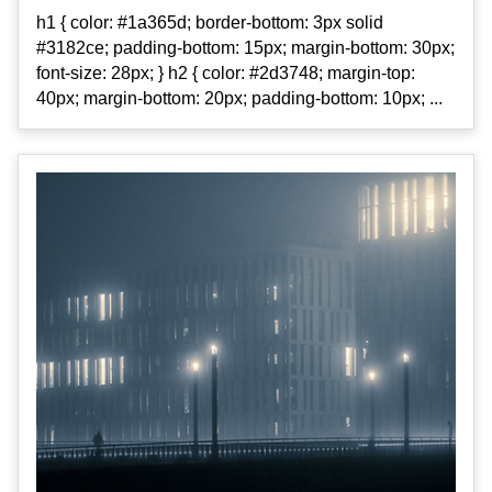
h1 { color: #1a365d; border-bottom: 3px solid
#3182ce; padding-bottom: 15px; margin-bottom: 30px;
font-size: 28px; } h2 { color: #2d3748; margin-top:
40px; margin-bottom: 20px; padding-bottom: 10px; ...