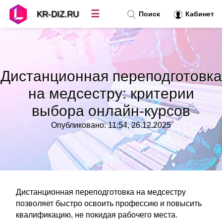
☰
KR-DIZ.RU
Поиск
Кабинет
Новости
»
Дистанционная переподготовка
Топ новостей
»
на медсестру: критерии
выбора онлайн-курсов
Рубрики
»
Опубликовано: 11:54, 26.12.2025
Правила
»
Контакт
»
Дистанционная переподготовка на медсестру
позволяет быстро освоить профессию и повысить
квалификацию, не покидая рабочего места.