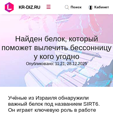
☰
KR-DIZ.RU
Поиск
Кабинет
Новости
»
Найден белок, который
Топ новостей
»
поможет вылечить бессонницу
у кого угодно
Рубрики
»
Опубликовано: 11:21, 28.12.2025
Правила
»
Контакт
»
Учёные из Израиля обнаружили
важный белок под названием SIRT6.
Он играет ключевую роль в работе