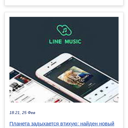
18:21, 25 Фев
Планета задыхается втихую: найден новый