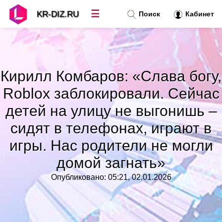
☰
KR-DIZ.RU
Поиск
Кабинет
Новости
»
Кирилл Комбаров: «Слава богу,
Топ новостей
»
Roblox заблокировали. Сейчас
детей на улицу не выгонишь –
Рубрики
»
сидят в телефонах, играют в
игры. Нас родители не могли
Правила
»
домой загнать»
Контакт
»
Опубликовано: 05:21, 02.01.2026