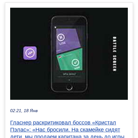
02:21, 18 Янв
Гласнер раскритиковал боссов «Кристал
Пэлас»: «Нас бросили. На скамейке сидят
дети, мы продаем капитана за день до игры.