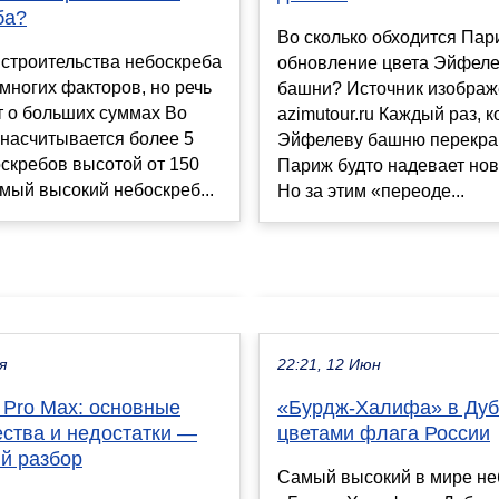
ба?
Во сколько обходится Пар
строительства небоскреба
обновление цвета Эйфел
 многих факторов, но речь
башни? Источник изображ
т о больших суммах Во
azimutour.ru Каждый раз, к
насчитывается более 5
Эйфелеву башню перекра
скребов высотой от 150
Париж будто надевает нов
мый высокий небоскреб...
Но за этим «переоде...
я
22:21, 12 Июн
 Pro Max: основные
«Бурдж-Халифа» в Дуб
ства и недостатки —
цветами флага России
й разбор
Самый высокий в мире не