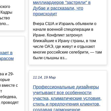
миллиардеров "застряли" в
йского
Дубае и рассказали, что
. Кадры
происходит
льство
ло...
Вчера США и Израиль объявили о
начале военной спецоперации в
Иране. Конфликт затронул
ближайшие к Ирану страны, в том
числе ОАЭ, где живут и отдыхают
многие российские селебрити, — там
хает в
были слышны вз...
арасом
а и 29-
11:14, 19 Мар
торые
 вместе с
Профессиональные дизайнеры
т
учитывают все особенности
ебедева,
участка, климатические условия,
ь проводят
стиль и предпочтения клиентов,
создавая гармоничное