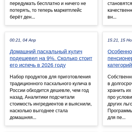
передумать бесплатно и ничего не
становятся
потерять, то теперь маркетплейс
качествен
берёт ден...
вн...
00:21, 04 Апр
15:21, 15 Но
Домашний пасхальный кулич
Особенно
подешевел на 9%. Сколько стоит
пенсионе
его испечь в 2026 году
категори
Набор продуктов для приготовления
Собственн
традиционного пасхального кулича в
в долгосро
России обходится дешевле, чем год
хранить их
назад. Аналитики подсчитали
про услови
стоимость ингредиентов и выяснили,
других льг
насколько выгоднее стала
Программы
домашняя...
для пе...