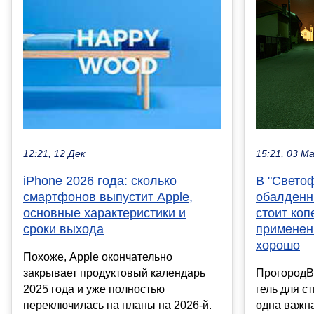
15:21, 03 М
12:21, 12 Дек
В "Свето
iPhone 2026 года: сколько
обалденны
смартфонов выпустит Apple,
стоит коп
основные характеристики и
применен
сроки выхода
хорошо
Похоже, Apple окончательно
ПрогородВ
закрывает продуктовый календарь
гель для ст
2025 года и уже полностью
одна важн
переключилась на планы на 2026-й.