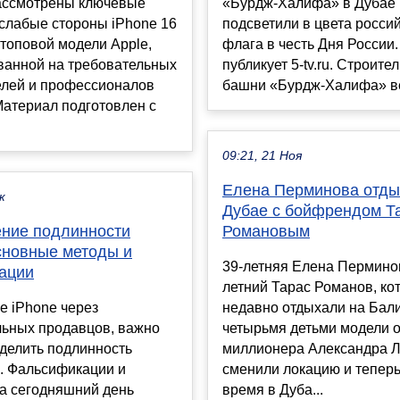
рассмотрены ключевые
«Бурдж-Халифа» в Дубае
слабые стороны iPhone 16
подсветили в цвета росси
топовой модели Apple,
флага в честь Дня России
ванной на требовательных
публикует 5-tv.ru. Строите
елей и профессионалов
башни «Бурдж-Халифа» ве
Материал подготовлен с
09:21, 21 Ноя
Елена Перминова отды
к
Дубае с бойфрендом Т
ние подлинности
Романовым
основные методы и
39-летняя Елена Перминов
ации
летний Тарас Романов, ко
е iPhone через
недавно отдыхали на Бали
ьных продавцов, важно
четырьмя детьми модели о
делить подлинность
миллионера Александра Л
. Фальсификации и
сменили локацию и тепер
на сегодняшний день
время в Дуба...