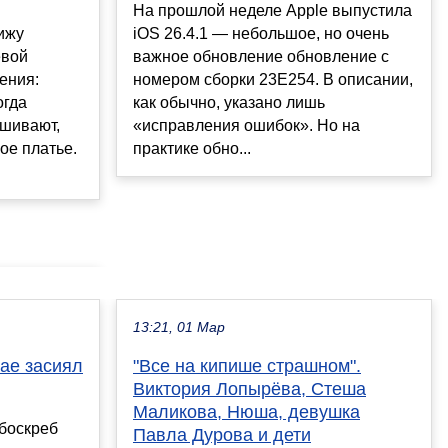
На прошлой неделе Apple выпустила
ижу
iOS 26.4.1 — небольшое, но очень
евой
важное обновление обновление с
ения:
номером сборки 23E254. В описании,
огда
как обычно, указано лишь
шивают,
«исправления ошибок». Но на
ое платье.
практике обно...
13:21, 01 Мар
ае засиял
"Все на кипише страшном".
Виктория Лопырёва, Стеша
Маликова, Нюша, девушка
боскреб
Павла Дурова и дети