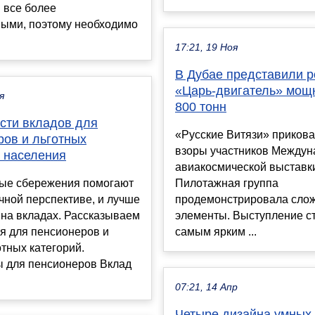
 все более
ными, поэтому необходимо
17:21, 19 Ноя
В Дубае представили р
«Царь-двигатель» мощ
я
800 тонн
сти вкладов для
«Русские Витязи» прикова
ров и льготных
взоры участников Междун
й населения
авиакосмической выставки
ые сбережения помогают
Пилотажная группа
чной перспективе, и лучше
продемонстрировала сло
 на вкладах. Рассказываем
элементы. Выступление с
я для пенсионеров и
самым ярким ...
отных категорий.
 для пенсионеров Вклад
07:21, 14 Апр
Четыре дизайна умных 