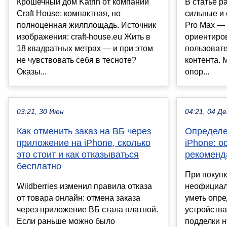
Крошечный дом Katrin от компании
В статье 
Craft House: компактная, но
сильные и 
полноценная жилплощадь. Источник
Pro Max — 
изображения: craft-house.eu Жить в
ориентиро
18 квадратных метрах — и при этом
пользоват
не чувствовать себя в тесноте?
контента. 
Оказы...
опор...
03:21, 30 Июн
04:21, 04 Де
Как отменить заказ на ВБ через
Определе
приложение на iPhone, сколько
iPhone: 
это стоит и как отказываться
рекоменд
бесплатно
При покупк
Wildberries изменил правила отказа
неофициал
от товара онлайн: отмена заказа
уметь опре
через приложение ВБ стала платной.
устройства
Если раньше можно было
подделки 