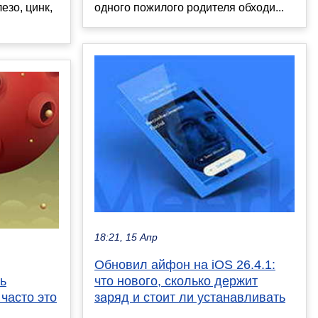
езо, цинк,
одного пожилого родителя обходи...
18:21, 15 Апр
Обновил айфон на iOS 26.4.1:
ь
что нового, сколько держит
часто это
заряд и стоит ли устанавливать