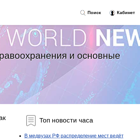
Поиск
Кабинет
дравоохранения и основные
ак
Топ новости часа
В медвузах РФ распределение мест ведёт