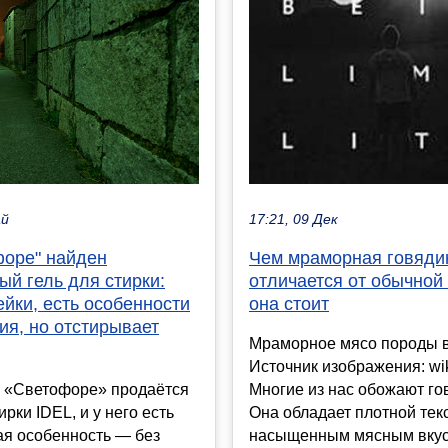
ай
17:21, 09 Дек
форе" найден
Чем мраморная говяди
й гель для стирки:
отличается от обычной 
ейки, есть особенности
она стоит
ия, но отстирывает
Мраморное мясо породы в
Источник изображения: wik
 «Светофоре» продаётся
Многие из нас обожают го
ирки IDEL, и у него есть
Она обладает плотной тек
ая особенность — без
насыщенным мясным вкус