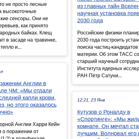
то не просто лесные
из главных тайн Вселе
 а высокоточные
научная установка поя
кие сенсоры. Они не
2030 года
еревьев, как принято
народных байках. Клещ
Российские физики плани
ит в засаде на травинке,
2030 года построить устан
тепло и...
поиска частиц-кандидатов
материи. Об этом ТАСС с
старший научный сотрудн
Института ядерных иссле
юл
РАН Пётр Сатуни...
оражении Англии в
ле ЧМ: «Мы отдали
следней капли крови,
12:21, 23 Янв
ез, но этого оказалось
очно»
Кутузов о Роналду в
«Спортинге»: «Мы жил
борной Англии Харри Кейн
комнате. Он мечтал ста
 о поражении от
лучшим. Волновал его 
(1:2) в полуфинале