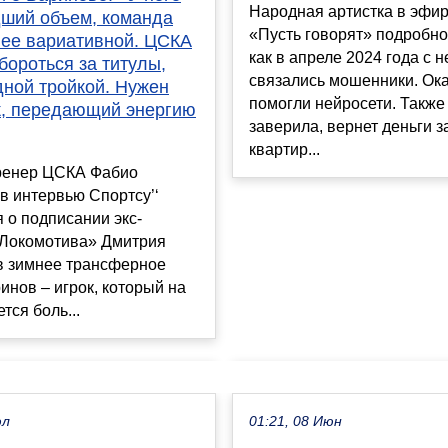
Народная артистка в эфи
ший объем, команда
«Пусть говорят» подробно
лее вариативной. ЦСКА
как в апреле 2024 года с н
бороться за титулы,
связались мошенники. Ока
дной тройкой. Нужен
помогли нейросети. Также
к, передающий энергию
заверила, вернет деньги з
квартир...
ренер ЦСКА Фабио
в интервью Спортсу’‘
 о подписании экс-
«Локомотива» Дмитрия
в зимнее трансферное
ринов – игрок, который на
тся боль...
юл
01:21, 08 Июн