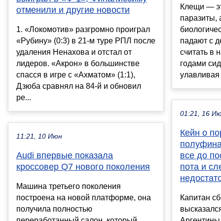
Клещи — э
отменили и другие новости
паразиты,
1. «Локомотив» разгромно проиграл
биологичес
«Рубину» (0:3) в 21-м туре РПЛ после
падают с д
удаления Ненахова и отстал от
считать в 
лидеров. «Акрон» в большинстве
годами сид
спасся в игре с «Ахматом» (1:1),
улавливая 
Дзюба сравнял на 84-й и обновил
ре...
01:21, 16 И
Кейн о п
11:21, 10 Июн
полуфина
Audi впервые показала
все до по
кроссовер Q7 нового поколения
пота и сл
недостат
Машина третьего поколения
построена на новой платформе, она
Капитан с
получила полностью
высказался
переработанный салон, который
Аргентины 