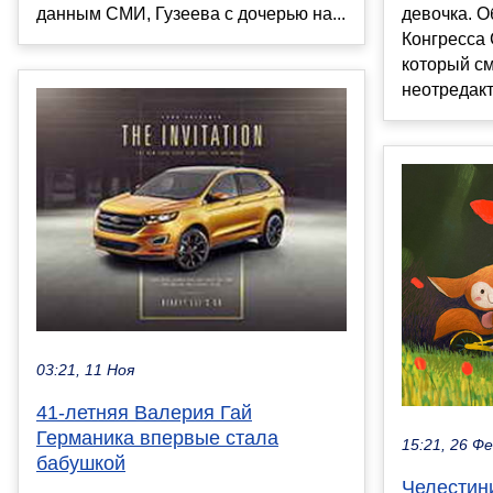
девочка. О
данным СМИ, Гузеева с дочерью на...
Конгресса
который см
неотредак
03:21, 11 Ноя
41-летняя Валерия Гай
Германика впервые стала
15:21, 26 Ф
бабушкой
Челестини