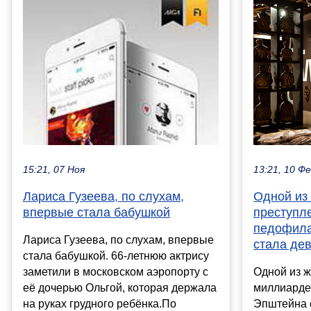
13:21, 10 Ф
15:21, 07 Ноя
Одной из 
Лариса Гузеева, по слухам,
преступл
впервые стала бабушкой
педофил
Лариса Гузеева, по слухам, впервые
стала де
стала бабушкой. 66-летнюю актрису
Одной из ж
заметили в московском аэропорту с
миллиард
её дочерью Ольгой, которая держала
Эпштейна 
на руках грудного ребёнка.По