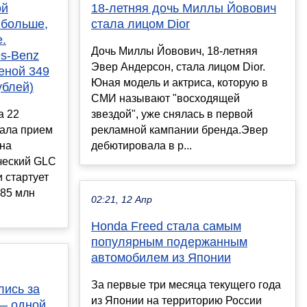
ой
18-летняя дочь Миллы Йовович
 больше,
стала лицом Dior
.
Дочь Миллы Йовович, 18-летняя
es-Benz
Эвер Андерсон, стала лицом Dior.
еной 349
Юная модель и актриса, которую в
ублей)
СМИ называют "восходящей
а 22
звездой", уже снялась в первой
ала прием
рекламной кампании бренда.Эвер
 на
дебютировала в р...
ческий GLC
 стартует
,85 млн
02:21, 12 Апр
Honda Freed стала самым
популярным подержанным
автомобилем из Японии
За первые три месяца текущего года
лись за
из Японии на территорию России
 — одной