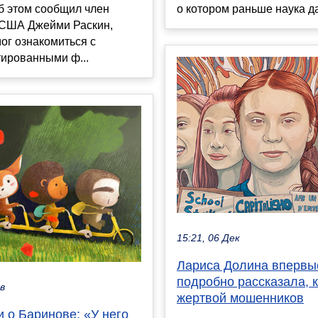
б этом сообщил член
о котором раньше наука да
 США Джейми Раскин,
ог ознакомиться с
тированными ф...
15:21, 06 Дек
Лариса Долина впервы
подробно рассказала, к
ев
жертвой мошенников
 о Баринове: «У него