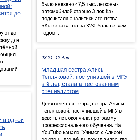
было ввезено 47,5 тыс. легковых
нной:
автомобилей старше 3 лет. Как
вится до
подсчитали аналитики агентства
«Автостат», это на 32% больше, чем
руют до
годом...
овку для
 тёмной
ообщил
23:21, 12 Апр
ик
дований
Младшая сестра Алисы
Тепляковой, поступившей в МГУ
в 9 лет, стала аттестованным
специалистом
Девятилетняя Терра, сестра Алисы
Тепляковой, поступившей в МГУ в
девять лет, окончила программу
и в одной
профессионального обучения. На
ть
YouTube-канале "Учимся с Алисой"
и
её отец Евгений выложил видео, где