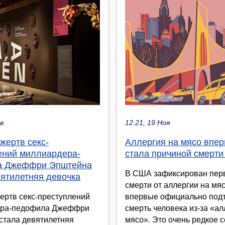
ев
12:21, 19 Ноя
жертв секс-
Аллергия на мясо впе
ений миллиардера-
стала причиной смерти
а Джеффри Эпштейна
В США зафиксирован пер
вятилетняя девочка
смерти от аллергии на мя
ертв секс-преступлений
впервые официально под
ера-педофила Джеффри
смерть человека из-за «ал
стала девятилетняя
мясо». Это очень редкое с