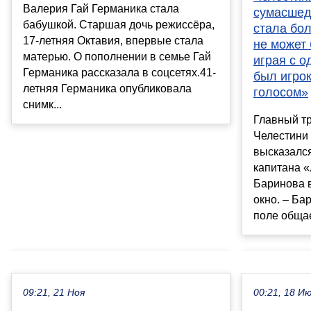
Валерия Гай Германика стала
сумасшед
бабушкой. Старшая дочь режиссёра,
стала бо
17-летняя Октавия, впервые стала
не может 
матерью. О пополнении в семье Гай
играя с о
Германика рассказала в соцсетях.41-
был игро
летняя Германика опубликовала
голосом»
снимк...
Главный т
Челестини 
высказался
капитана 
Баринова 
окно. – Ба
поле общае
09:21, 21 Ноя
00:21, 18 И