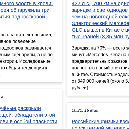
ного злости в крови:
422 л.с., 700 км на одн
рея обнаружила три
зарядке и светодиодов
ития подростковой
чем на новогодней ёлке
Электрический Merced
GLC вышел в Китае с ц
ных за пять лет выявил,
тыс. юаней (3,85 млн р
ивное поведение
подростков развивается
Зарядка на 70% — всего з
зным сценариям, а не по
минутыMercedes-Benz нач
аектории. Исследование
предварительных заказов
что общая тенденция к
полностью новый электри
.
в Китае. Стоимость модели
от 349 000 юаней (около 3
рублей)....
юн
учёные раскрыли
10:21, 15 Мар
ещей: обладатели этой
ови в особой опасности
Российские физики взя
поиск тёмной материи