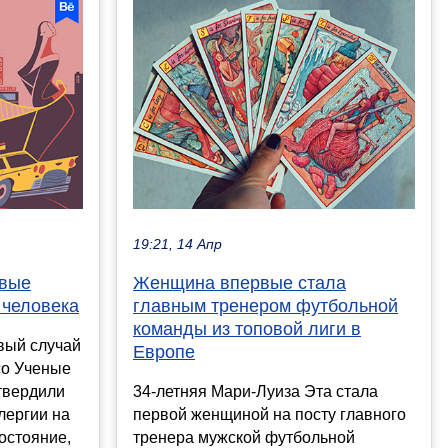
19:21, 14 Апр
рвые
Женщина впервые стала
 человека
главным тренером футбольной
команды из топовой лиги в
вый случай
Европе
со Ученые
твердили
34-летняя Мари-Луиза Эта стала
лергии на
первой женщиной на посту главного
остояние,
тренера мужской футбольной