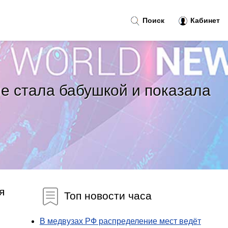
Поиск
Кабинет
е стала бабушкой и показала
я
Топ новости часа
В медвузах РФ распределение мест ведёт