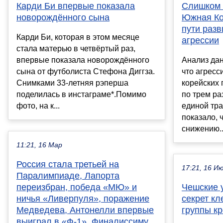
Карди Би впервые показала
Слишком м
новорождённого сына
Южная Ко
пути разв
Карди Би, которая в этом месяце
агрессии
стала матерью в четвёртый раз,
впервые показала новорождённого
Анализ дан
сына от футболиста Стефона Диггза.
что агресс
Снимками 33-летняя рэперша
корейских 
поделилась в инстаграме*.Помимо
по трем ра
фото, на к...
единой тр
показало, 
снижению..
11:21, 16 Мар
Россия стала третьей на
17:21, 16 И
Паралимпиаде, Лапорта
переизбран, победа «МЮ» и
Чешские 
ничья «Ливерпуля», поражение
секрет кл
Медведева, Антонелли впервые
группы кр
выиграл в «Ф-1», Финалиссиму