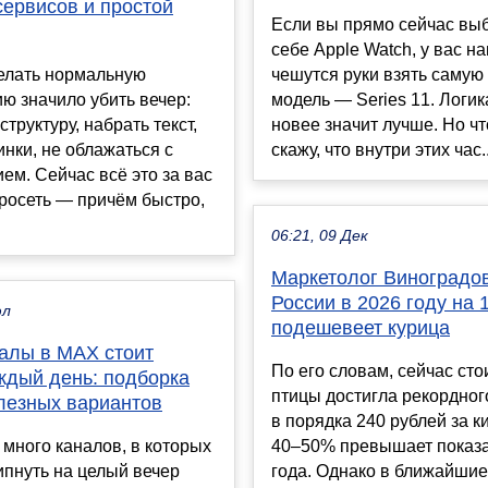
сервисов и простой
Если вы прямо сейчас вы
себе Apple Watch, у вас н
елать нормальную
чешутся руки взять самую
ю значило убить вечер:
модель — Series 11. Логик
труктуру, набрать текст,
новее значит лучше. Но чт
инки, не облажаться с
скажу, что внутри этих час..
м. Сейчас всё это за вас
росеть — причём быстро,
06:21, 09 Дек
Маркетолог Виноградов
России в 2026 году на
юл
подешевеет курица
налы в MAX стоит
По его словам, сейчас ст
ждый день: подборка
птицы достигла рекордног
лезных вариантов
в порядка 240 рублей за ки
много каналов, в которых
40–50% превышает показа
пнуть на целый вечер
года. Однако в ближайши