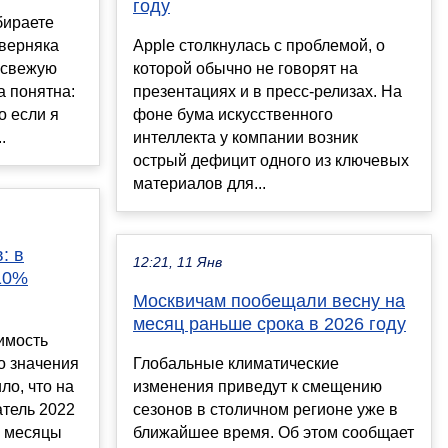
году
бираете
аверняка
Apple столкнулась с проблемой, о
 свежую
которой обычно не говорят на
а понятна:
презентациях и в пресс-релизах. На
о если я
фоне бума искусственного
.
интеллекта у компании возник
острый дефицит одного из ключевых
материалов для...
: в
12:21, 11 Янв
 10%
Москвичам пообещали весну на
месяц раньше срока в 2026 году
оимость
о значения
Глобальные климатические
ло, что на
изменения приведут к смещению
тель 2022
сезонов в столичном регионе уже в
е месяцы
ближайшее время. Об этом сообщает