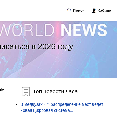
Поиск
Кабинет
исаться в 2026 году
ам-
Топ новости часа
В медвузах РФ распределение мест ведёт
новая цифровая система...