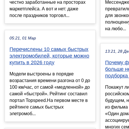
честно заработанные на просторах
Мессендже
маркетплейса. А вот и нет: даже
превратил
после праздников торговл...
для звонко
полноценн
на любо...
05:21, 01 Мар
Перечислены 10 самых быстрых
13:21, 28 Де
электромобилей, которые можно
купить в 2026 году
Почему ф
больше н
Модели выстроены в порядке
подборка
возрастания времени разгона от 0 до
100 км/час, от самой «медленной» до
Покажут л
самой «быстрой». Рейтинг составил
российско
портал Topspeed.На первом месте в
будущем, н
рейтинге самых быстрых
из фильма
элетромоб...
«Один дом
ассоциируе
многих семе