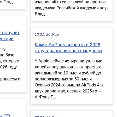
.Генд...
издание aif.ru со ссылкой на прогноз
академика Российской академии наук
Влад...
1 получит
12:21, 30 Мар
ункций
Какие AirPods выбрать в 2026
азу
году: сравнение всех моделей
на базе
а, которые
У Apple сейчас четыре актуальные
026 году.
линейки наушников — от простых
вкладышей за 10 тысяч рублей до
процессы и
полноразмерных за 50 тысяч.
Осенью 2024-го вышли AirPods 4 в
двух вариантах, осенью 2025-го —
AirPods P...
за ТО