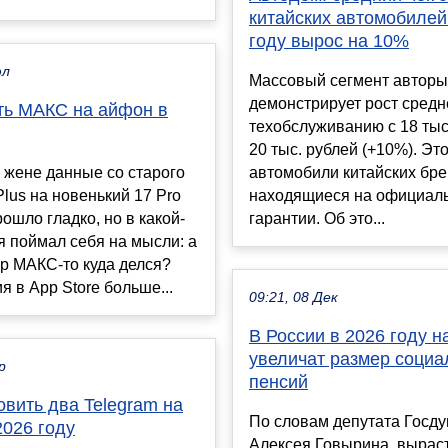
китайских автомобилей
году вырос на 10%
юл
Массовый сегмент авторы
демонстрирует рост средн
ать МАКС на айфон в
техобслуживанию с 18 тыс
20 тыс. рублей (+10%). Эт
 жене данные со старого
автомобили китайских бре
Plus на новенький 17 Pro
находящиеся на официал
рошло гладко, но в какой-
гарантии. Об это...
я поймал себя на мысли: а
р МАКС-то куда делся?
 в App Store больше...
09:21, 08 Дек
В России в 2026 году н
увеличат размер соци
р
пенсий
овить два Telegram на
По словам депутата Госд
2026 году
Алексея Говырина, выраст