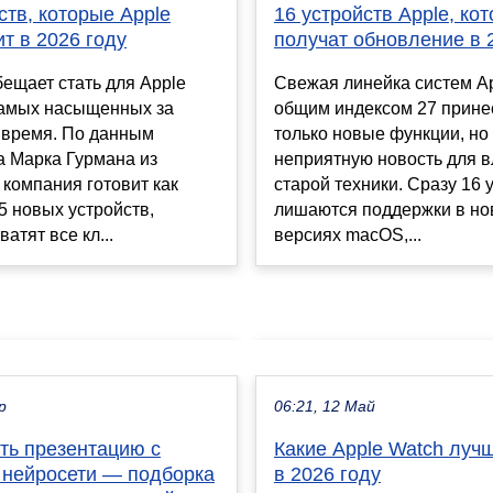
ств, которые Apple
16 устройств Apple, ко
т в 2026 году
получат обновление в 
бещает стать для Apple
Свежая линейка систем Ap
самых насыщенных за
общим индексом 27 прине
 время. По данным
только новые функции, но
а Марка Гурмана из
неприятную новость для 
 компания готовит как
старой техники. Сразу 16 
 новых устройств,
лишаются поддержки в н
атят все кл...
версиях macOS,...
р
06:21, 12 Май
ть презентацию с
Какие Apple Watch лучш
нейросети — подборка
в 2026 году