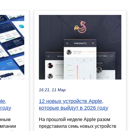
16:21, 11 Мар
le,
12 новых устройств Apple,
 году
которые выйдут в 2026 году
енным
На прошлой неделе Apple разом
омпании
представила семь новых устройств