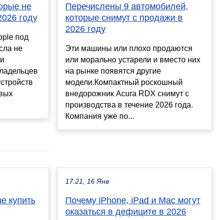
торые не
Перечислены 9 автомобилей,
2026 году
которые снимут с продажи в
2026 году
ple под
сла не
Эти машины или плохо продаются
 и
или морально устарели и вместо них
владельцев
на рынке появятся другие
устройств
модели.Компактный роскошный
овых
внедорожник Acura RDX снимут с
производства в течение 2026 года.
Компания уже по...
17:21, 16 Янв
е купить
Почему iPhone, iPad и Mac могут
оказаться в дефиците в 2026