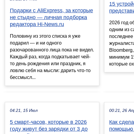
15 устрой
Подарки с AliExpress, за которые
представи
не стыдно — личная подборка
2026 год о
редактора Hi-News.ru
одним из 
Половину из этого списка я уже
последнее
подарил — и ни одного
журналист
разочарованного лица пока не видел.
Bloomberg,
Каждый раз, когда подкатывает чей-
минимум 15
то день рождения или праздник, я
которые охв
ловлю себя на мысли: дарить что-то
бессмысл...
04:21, 15 Июл
00:21, 26 Ап
5 смарт-часов, которые в 2026
Как сдела
году живут без зарядки от 3 до
помощью 