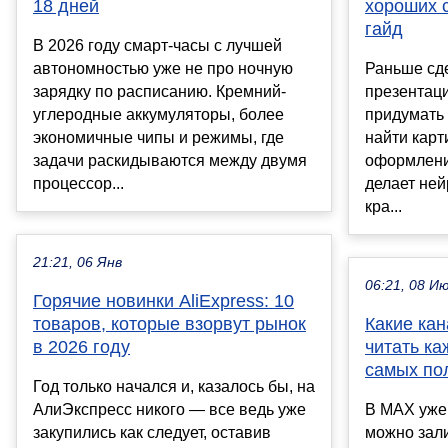
18 дней
хороших 
гайд
В 2026 году смарт-часы с лучшей
автономностью уже не про ночную
Раньше сд
зарядку по расписанию. Кремний-
презентаци
углеродные аккумуляторы, более
придумать с
экономичные чипы и режимы, где
найти карт
задачи раскидываются между двумя
оформление
процессор...
делает ней
кра...
21:21, 06 Янв
06:21, 08 И
Горячие новинки AliExpress: 10
товаров, которые взорвут рынок
Какие ка
в 2026 году
читать ка
самых по
Год только начался и, казалось бы, на
АлиЭкспресс никого — все ведь уже
В MAX уже 
закупились как следует, оставив
можно зали