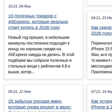
16:21, 09 Янв
10 полезных товаров с
04:21, 23 И
AliExpress, которые реально
стоит купить в 2026 году
Как скач
2026 году
Новый год прошел, и небольшие
каникулы постепенно подходят к
Переносил
концу, но хорошие скидки на
iPhone 15 
AliExpress никуда не делись. В этой
Max, все п
подборке мы собрали полезные и
то момент 
стильные вещи с рейтингом 4.8 и
мессендже
выше, котор...
Приложения
05:21, 12 Ноя
07:21, 14 Ап
25 забытых русских имен,
Как устан
которые снова входят в моду:
iPhone в 