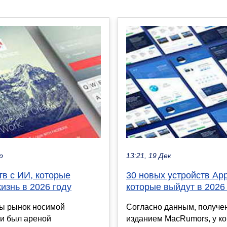
р
13:21, 19 Дек
тв с ИИ, которые
30 новых устройств App
изнь в 2026 году
которые выйдут в 2026
ды рынок носимой
Согласно данным, получ
ки был ареной
изданием MacRumors, у к