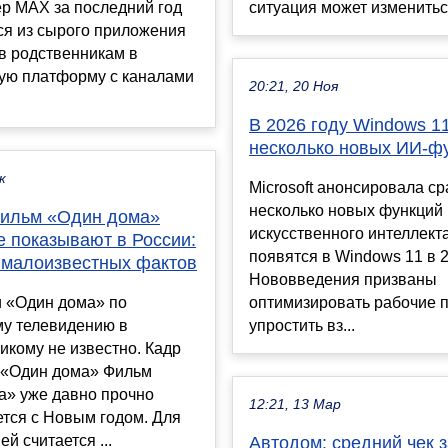
р MAX за последний год
ситуация может измениться
ся из сырого приложения
в родственникам в
ую платформу с каналами
20:21, 20 Ноя
В 2026 году Windows 1
несколько новых ИИ-ф
к
Microsoft анонсировала ср
несколько новых функций 
ильм «Один дома»
искусственного интеллект
е показывают в России:
появятся в Windows 11 в 2
 малоизвестных фактов
Нововведения призваны
и «Один дома» по
оптимизировать рабочие 
му телевидению в
упростить вз...
икому не известно. Кадр
 «Один дома» Фильм
а» уже давно прочно
12:21, 13 Мар
тся с Новым годом. Для
й считается ...
Автодом: средний чек 