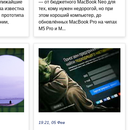
ближайшие
— от бюджетного MacBook Neo для
а известна
тех, кому нужен недорогой, но при
с прототипа
этом хороший компьютер, до
нии,
обновлённых MacBook Pro на чипах
M5 Pro и M...
19:21, 05 Фев