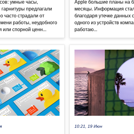
сов: умные часы,
Apple большие планы на 
 гарнитуры предлагали
месяцы. Информация стал
но часто страдали от
благодаря утечке данных 
емени работы, неудобного
одного из устройств компа
 или спорной ценн...
работаю...
я
10:21, 19 Июн