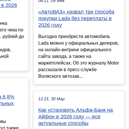
08:21, 09 Фев
 в 2026
«АвтоВАЗ» назвал три способа
покупки Lada без переплаты в
нка
2026 году
его чека по
. рублей до
Выгодно приобрести автомобиль
о
Lada можно у официальных дилеров,
ндов,
на онлайн-витрине официального
ьной
сайта завода, а также на
маркетплейсах. Об это журналу Motor
рассказали в пресс-службе
Волжского автозав...
а 6,8%
12:21, 30 Мар
альных
Как установить Альфа-Банк на
Айфон в 2026 году — все
умы
актуальные способы
ут также