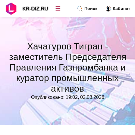
☰
KR-DIZ.RU
Поиск
Кабинет
Новости
»
Хачатуров Тигран -
Топ новостей
»
заместитель Председателя
Правления Газпромбанка и
Рубрики
»
куратор промышленных
Правила
»
активов
Опубликовано: 19:02, 02.03.2026
Контакт
»