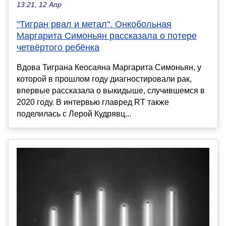
13:21, 12 Апр
"Тигран рвал и метал". Онкобольная
Маргарита Симоньян рассказала о потере
четвёртого ребёнка
Вдова Тиграна Кеосаяна Маргарита Симоньян, у
которой в прошлом году диагностировали рак,
впервые рассказала о выкидыше, случившемся в
2020 году. В интервью главред RT также
поделилась с Лерой Кудрявц...