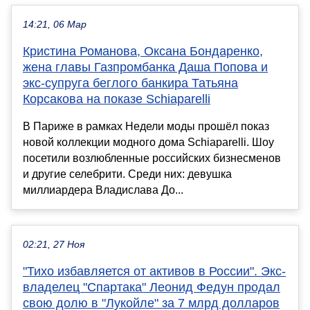
14:21, 06 Мар
Кристина Романова, Оксана Бондаренко,
жена главы Газпромбанка Даша Попова и
экс-супруга беглого банкира Татьяна
Корсакова на показе Schiaparelli
В Париже в рамках Недели моды прошёл показ
новой коллекции модного дома Schiaparelli. Шоу
посетили возлюбленные российских бизнесменов
и другие селебрити. Среди них: девушка
миллиардера Владислава До...
02:21, 27 Ноя
"Тихо избавляется от активов в России". Экс-
владелец "Спартака" Леонид Федун продал
свою долю в "Лукойле" за 7 млрд долларов