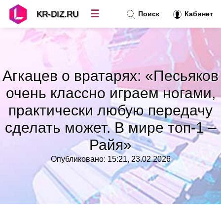
☰
KR-DIZ.RU
Поиск
Кабинет
Новости
»
Агкацев о вратарях: «Песьяков
Топ новостей
»
очень классно играем ногами,
практически любую передачу
Рубрики
»
сделать может. В мире топ-1 –
Правила
»
Райя»
Опубликовано: 15:21, 23.02.2026
Контакт
»