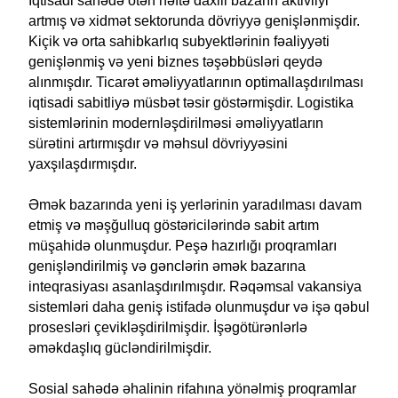
İqtisadi sahədə ötən həftə daxili bazarın aktivliyi
artmış və xidmət sektorunda dövriyyə genişlənmişdir.
Kiçik və orta sahibkarlıq subyektlərinin fəaliyyəti
genişlənmiş və yeni biznes təşəbbüsləri qeydə
alınmışdır. Ticarət əməliyyatlarının optimallaşdırılması
iqtisadi sabitliyə müsbət təsir göstərmişdir. Logistika
sistemlərinin modernləşdirilməsi əməliyyatların
sürətini artırmışdır və məhsul dövriyyəsini
yaxşılaşdırmışdır.
Əmək bazarında yeni iş yerlərinin yaradılması davam
etmiş və məşğulluq göstəricilərində sabit artım
müşahidə olunmuşdur. Peşə hazırlığı proqramları
genişləndirilmiş və gənclərin əmək bazarına
inteqrasiyası asanlaşdırılmışdır. Rəqəmsal vakansiya
sistemləri daha geniş istifadə olunmuşdur və işə qəbul
prosesləri çevikləşdirilmişdir. İşəgötürənlərlə
əməkdaşlıq gücləndirilmişdir.
Sosial sahədə əhalinin rifahına yönəlmiş proqramlar