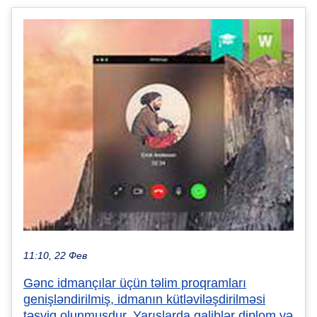
11:10, 22 Фев
Gənc idmançılar üçün təlim proqramları
genişləndirilmiş, idmanın kütləviləşdirilməsi
təşviq olunmuşdur. Yarışlarda qaliblər diplom və