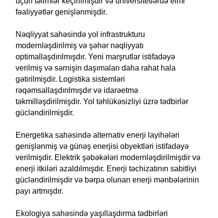
üçün təlimlər keçirilmişdir və universitetlərdə elmi
fəaliyyətlər genişlənmişdir.
Nəqliyyat sahəsində yol infrastrukturu
modernləşdirilmiş və şəhər nəqliyyatı
optimallaşdırılmışdır. Yeni marşrutlar istifadəyə
verilmiş və sərnişin daşımaları daha rahat hala
gətirilmişdir. Logistika sistemləri
rəqəmsallaşdırılmışdır və idarəetmə
təkmilləşdirilmişdir. Yol təhlükəsizliyi üzrə tədbirlər
gücləndirilmişdir.
Energetika sahəsində alternativ enerji layihələri
genişlənmiş və günəş enerjisi obyektləri istifadəyə
verilmişdir. Elektrik şəbəkələri modernləşdirilmişdir və
enerji itkiləri azaldılmışdır. Enerji təchizatının sabitliyi
gücləndirilmişdir və bərpa olunan enerji mənbələrinin
payı artmışdır.
Ekologiya sahəsində yaşıllaşdırma tədbirləri