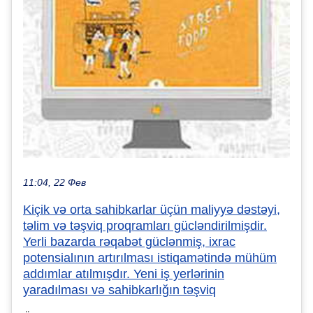
11:04, 22 Фев
Kiçik və orta sahibkarlar üçün maliyyə dəstəyi,
təlim və təşviq proqramları gücləndirilmişdir.
Yerli bazarda rəqabət güclənmiş, ixrac
potensialının artırılması istiqamətində mühüm
addımlar atılmışdır. Yeni iş yerlərinin
yaradılması və sahibkarlığın təşviq