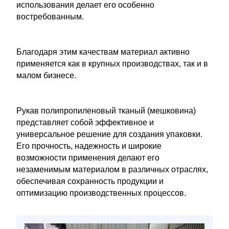
использования делает его особенно
востребованным.
Благодаря этим качествам материал активно
применяется как в крупных производствах, так и в
малом бизнесе.
Рукав полипропиленовый тканый (мешковина)
представляет собой эффективное и
универсальное решение для создания упаковки.
Его прочность, надежность и широкие
возможности применения делают его
незаменимым материалом в различных отраслях,
обеспечивая сохранность продукции и
оптимизацию производственных процессов.