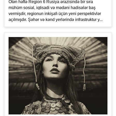
Ötən həftə Region 6 Rusiya ərazisində bir sıra
mühüm sosial, iqtisadi və mədəni hadisələr baş
vermişdir, regionun inkişafı üçün yeni perspektivlər
açılmışdır. Şəhər və kənd yerlərində infrastruktur y...