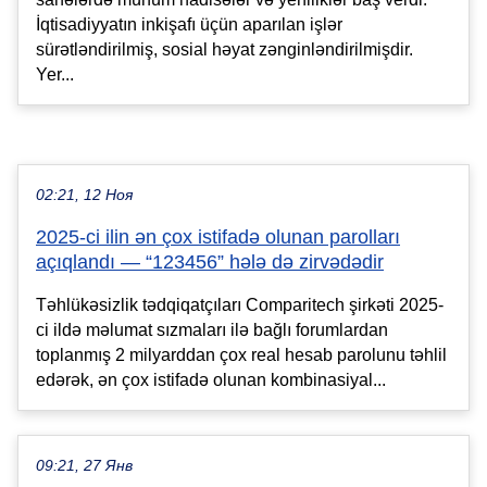
İqtisadiyyatın inkişafı üçün aparılan işlər
sürətləndirilmiş, sosial həyat zənginləndirilmişdir.
Yer...
02:21, 12 Ноя
2025-ci ilin ən çox istifadə olunan parolları
açıqlandı — “123456” hələ də zirvədədir
Təhlükəsizlik tədqiqatçıları Comparitech şirkəti 2025-
ci ildə məlumat sızmaları ilə bağlı forumlardan
toplanmış 2 milyarddan çox real hesab parolunu təhlil
edərək, ən çox istifadə olunan kombinasiyal...
09:21, 27 Янв