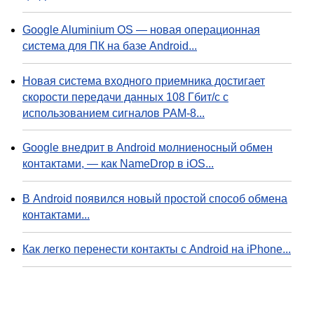
Google Aluminium OS — новая операционная
система для ПК на базе Android...
Новая система входного приемника достигает
скорости передачи данных 108 Гбит/с с
использованием сигналов PAM-8...
Google внедрит в Android молниеносный обмен
контактами, — как NameDrop в iOS...
В Android появился новый простой способ обмена
контактами...
Как легко перенести контакты с Android на iPhone...