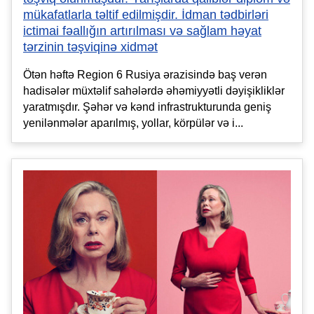
mükafatlarla təltif edilmişdir. İdman tədbirləri
ictimai fəallığın artırılması və sağlam həyat
tərzinin təşviqinə xidmət
Ötən həftə Region 6 Rusiya ərazisində baş verən
hadisələr müxtəlif sahələrdə əhəmiyyətli dəyişikliklər
yaratmışdır. Şəhər və kənd infrastrukturunda geniş
yenilənmələr aparılmış, yollar, körpülər və i...