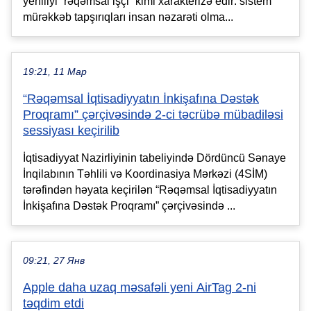
yeniliyi “rəqəmsal işçi” kimi xarakterizə edir: sistem
mürəkkəb tapşırıqları insan nəzarəti olma...
19:21, 11 Мар
“Rəqəmsal İqtisadiyyatın İnkişafına Dəstək
Proqramı” çərçivəsində 2-ci təcrübə mübadiləsi
sessiyası keçirilib
İqtisadiyyat Nazirliyinin tabeliyində Dördüncü Sənaye
İnqilabının Təhlili və Koordinasiya Mərkəzi (4SİM)
tərəfindən həyata keçirilən “Rəqəmsal İqtisadiyyatın
İnkişafına Dəstək Proqramı” çərçivəsində ...
09:21, 27 Янв
Apple daha uzaq məsafəli yeni AirTag 2-ni
təqdim etdi