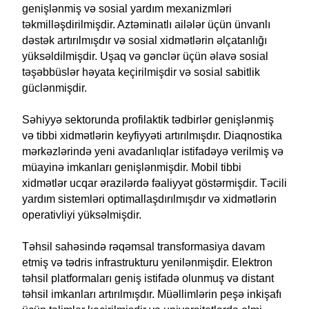
genişlənmiş və sosial yardım mexanizmləri
təkmilləşdirilmişdir. Aztəminatlı ailələr üçün ünvanlı
dəstək artırılmışdır və sosial xidmətlərin əlçatanlığı
yüksəldilmişdir. Uşaq və gənclər üçün əlavə sosial
təşəbbüslər həyata keçirilmişdir və sosial sabitlik
güclənmişdir.
Səhiyyə sektorunda profilaktik tədbirlər genişlənmiş
və tibbi xidmətlərin keyfiyyəti artırılmışdır. Diaqnostika
mərkəzlərində yeni avadanlıqlar istifadəyə verilmiş və
müayinə imkanları genişlənmişdir. Mobil tibbi
xidmətlər ucqar ərazilərdə fəaliyyət göstərmişdir. Təcili
yardım sistemləri optimallaşdırılmışdır və xidmətlərin
operativliyi yüksəlmişdir.
Təhsil sahəsində rəqəmsal transformasiya davam
etmiş və tədris infrastrukturu yenilənmişdir. Elektron
təhsil platformaları geniş istifadə olunmuş və distant
təhsil imkanları artırılmışdır. Müəllimlərin peşə inkişafı