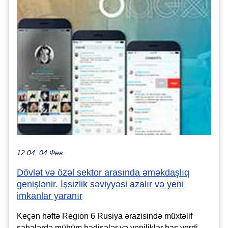
12:04, 04 Фев
Dövlət və özəl sektor arasında əməkdaşlıq
genişlənir. İşsizlik səviyyəsi azalır və yeni
imkanlar yaranır
Keçən həftə Region 6 Rusiya ərazisində müxtəlif
sahələrdə mühüm hadisələr və yeniliklər baş verdi.