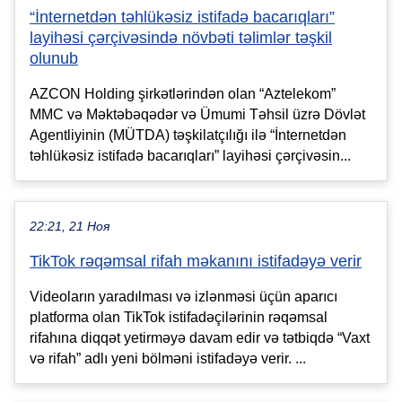
“İnternetdən təhlükəsiz istifadə bacarıqları”
layihəsi çərçivəsində növbəti təlimlər təşkil
olunub
AZCON Holding şirkətlərindən olan “Aztelekom”
MMC və Məktəbəqədər və Ümumi Təhsil üzrə Dövlət
Agentliyinin (MÜTDA) təşkilatçılığı ilə “İnternetdən
təhlükəsiz istifadə bacarıqları” layihəsi çərçivəsin...
22:21, 21 Ноя
TikTok rəqəmsal rifah məkanını istifadəyə verir
Videoların yaradılması və izlənməsi üçün aparıcı
platforma olan TikTok istifadəçilərinin rəqəmsal
rifahına diqqət yetirməyə davam edir və tətbiqdə “Vaxt
və rifah” adlı yeni bölməni istifadəyə verir. ...