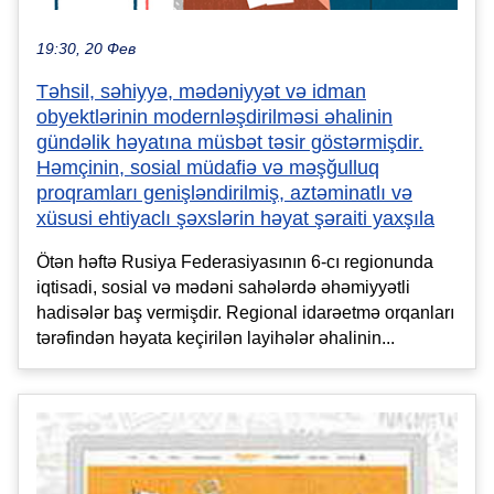
19:30, 20 Фев
Təhsil, səhiyyə, mədəniyyət və idman
obyektlərinin modernləşdirilməsi əhalinin
gündəlik həyatına müsbət təsir göstərmişdir.
Həmçinin, sosial müdafiə və məşğulluq
proqramları genişləndirilmiş, aztəminatlı və
xüsusi ehtiyaclı şəxslərin həyat şəraiti yaxşıla
Ötən həftə Rusiya Federasiyasının 6-cı regionunda
iqtisadi, sosial və mədəni sahələrdə əhəmiyyətli
hadisələr baş vermişdir. Regional idarəetmə orqanları
tərəfindən həyata keçirilən layihələr əhalinin...