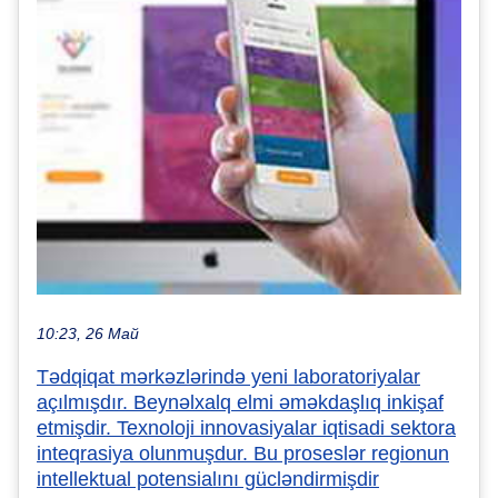
10:23, 26 Май
Tədqiqat mərkəzlərində yeni laboratoriyalar
açılmışdır. Beynəlxalq elmi əməkdaşlıq inkişaf
etmişdir. Texnoloji innovasiyalar iqtisadi sektora
inteqrasiya olunmuşdur. Bu proseslər regionun
intellektual potensialını gücləndirmişdir