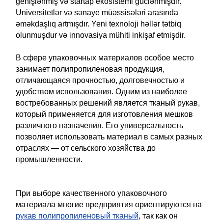
genişlənmiş və startap ekosistemi güclənmişdir.
Universitetlər və sənaye müəssisələri arasında
əməkdaşlıq artmışdır. Yeni texnoloji həllər tətbiq
olunmuşdur və innovasiya mühiti inkişaf etmişdir.
В сфере упаковочных материалов особое место
занимает полипропиленовая продукция,
отличающаяся прочностью, долговечностью и
удобством использования. Одним из наиболее
востребованных решений является тканый рукав,
который применяется для изготовления мешков
различного назначения. Его универсальность
позволяет использовать материал в самых разных
отраслях — от сельского хозяйства до
промышленности.
При выборе качественного упаковочного
материала многие предприятия ориентируются на
рукав полипропиленовый тканый
, так как он