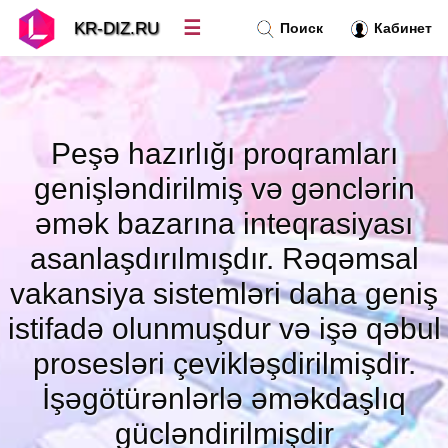
☰
KR-DIZ.RU
Поиск
Кабинет
Новости
»
Peşə hazırlığı proqramları
Топ новостей
»
genişləndirilmiş və gənclərin
əmək bazarına inteqrasiyası
Рубрики
»
asanlaşdırılmışdır. Rəqəmsal
vakansiya sistemləri daha geniş
Правила
»
istifadə olunmuşdur və işə qəbul
Контакт
»
prosesləri çevikləşdirilmişdir.
İşəgötürənlərlə əməkdaşlıq
gücləndirilmişdir