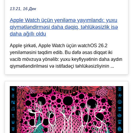
13:21, 16 Дек
Apple Watch üçün yeniləmə yayımlandı: yuxu
qiymətləndirməsi daha dəqiq, təhlükəsizlik isə
daha ağıllı oldu
Apple şirkəti, Apple Watch üçün watchOS 26.2
yeniləməsini təqdim edib. Bu dəfə əsas diqqət iki
vacib mövzuya yönəlib: yuxu keyfiyyətinin daha aydın
qiymətləndirilməsi və istifadəçi təhlükəsizliyinin ...