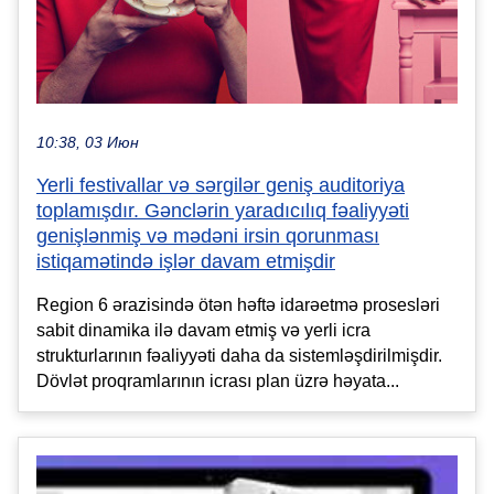
10:38, 03 Июн
Yerli festivallar və sərgilər geniş auditoriya
toplamışdır. Gənclərin yaradıcılıq fəaliyyəti
genişlənmiş və mədəni irsin qorunması
istiqamətində işlər davam etmişdir
Region 6 ərazisində ötən həftə idarəetmə prosesləri
sabit dinamika ilə davam etmiş və yerli icra
strukturlarının fəaliyyəti daha da sistemləşdirilmişdir.
Dövlət proqramlarının icrası plan üzrə həyata...