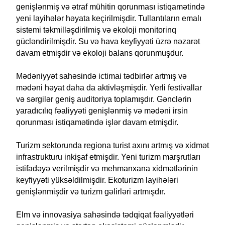
genişlənmiş və ətraf mühitin qorunması istiqamətində
yeni layihələr həyata keçirilmişdir. Tullantıların emalı
sistemi təkmilləşdirilmiş və ekoloji monitorinq
gücləndirilmişdir. Su və hava keyfiyyəti üzrə nəzarət
davam etmişdir və ekoloji balans qorunmuşdur.
Mədəniyyət sahəsində ictimai tədbirlər artmış və
mədəni həyat daha da aktivləşmişdir. Yerli festivallar
və sərgilər geniş auditoriya toplamışdır. Gənclərin
yaradıcılıq fəaliyyəti genişlənmiş və mədəni irsin
qorunması istiqamətində işlər davam etmişdir.
Turizm sektorunda regiona turist axını artmış və xidmət
infrastrukturu inkişaf etmişdir. Yeni turizm marşrutları
istifadəyə verilmişdir və mehmanxana xidmətlərinin
keyfiyyəti yüksəldilmişdir. Ekoturizm layihələri
genişlənmişdir və turizm gəlirləri artmışdır.
Elm və innovasiya sahəsində tədqiqat fəaliyyətləri