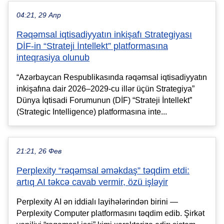
04:21, 29 Апр
Rəqəmsal iqtisadiyyatın inkişafı Strategiyası
DİF-in “Strateji İntellekt” platformasına
inteqrasiya olunub
“Azərbaycan Respublikasında rəqəmsal iqtisadiyyatın
inkişafına dair 2026–2029-cu illər üçün Strategiya”
Dünya İqtisadi Forumunun (DİF) “Strateji İntellekt”
(Strategic Intelligence) platformasına inte...
21:21, 26 Фев
Perplexity “rəqəmsal əməkdaş” təqdim etdi:
artıq AI təkcə cavab vermir, özü işləyir
Perplexity AI ən iddialı layihələrindən birini —
Perplexity Computer platformasını təqdim edib. Şirkət