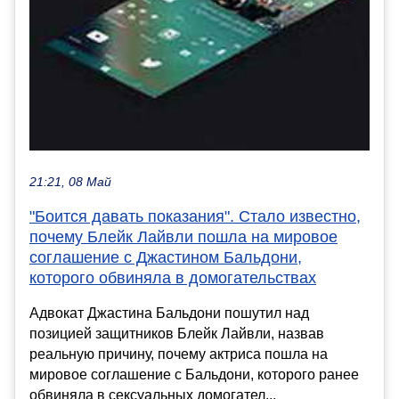
21:21, 08 Май
"Боится давать показания". Стало известно,
почему Блейк Лайвли пошла на мировое
соглашение с Джастином Бальдони,
которого обвиняла в домогательствах
Адвокат Джастина Бальдони пошутил над
позицией защитников Блейк Лайвли, назвав
реальную причину, почему актриса пошла на
мировое соглашение с Бальдони, которого ранее
обвиняла в сексуальных домогател...