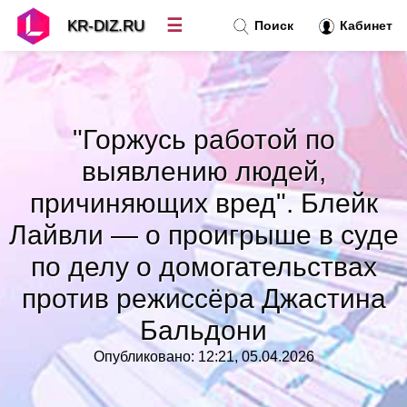
☰
KR-DIZ.RU
Поиск
Кабинет
Новости
»
"Горжусь работой по
Топ новостей
»
выявлению людей,
причиняющих вред". Блейк
Рубрики
»
Лайвли — о проигрыше в суде
по делу о домогательствах
Правила
»
против режиссёра Джастина
Контакт
»
Бальдони
Опубликовано: 12:21, 05.04.2026