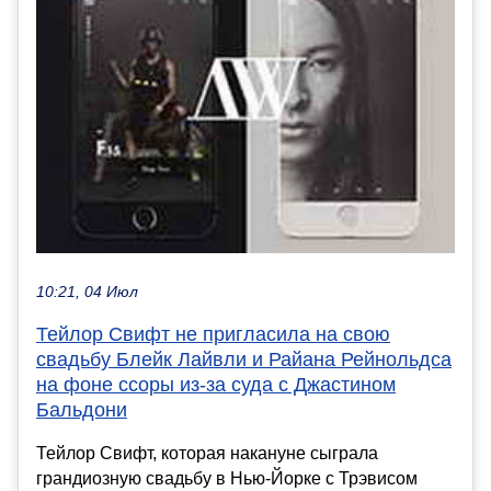
10:21, 04 Июл
Тейлор Свифт не пригласила на свою
свадьбу Блейк Лайвли и Райана Рейнольдса
на фоне ссоры из-за суда с Джастином
Бальдони
Тейлор Свифт, которая накануне сыграла
грандиозную свадьбу в Нью-Йорке с Трэвисом