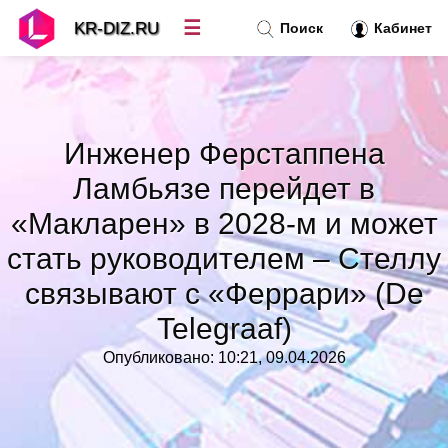
☰
KR-DIZ.RU
Поиск
Кабинет
Новости
»
Инженер Ферстаппена
Топ новостей
»
Ламбьязе перейдет в
«Макларен» в 2028-м и может
Рубрики
»
стать руководителем – Стеллу
связывают с «Феррари» (De
Правила
»
Telegraaf)
Контакт
»
Опубликовано: 10:21, 09.04.2026