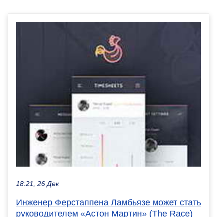
18:21, 26 Дек
Инженер Ферстаппена Ламбьязе может стать
руководителем «Астон Мартин» (The Race)