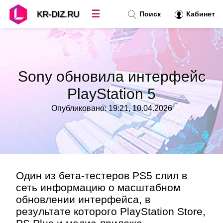
☰
KR-DIZ.RU
Поиск
Кабинет
Новости
»
Sony обновила интерфейс
Топ новостей
»
PlayStation 5
Опубликовано: 19:21, 10.04.2026
Рубрики
»
Правила
»
Контакт
»
Один из бета-тестеров PS5 слил в
сеть информацию о масштабном
обновлении интерфейса, в
результате которого PlayStation Store,