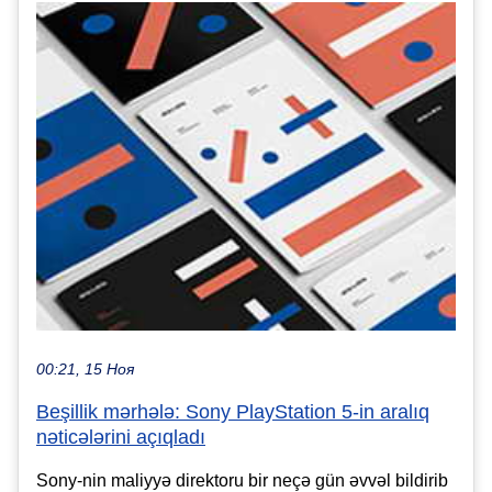
00:21, 15 Ноя
Beşillik mərhələ: Sony PlayStation 5-in aralıq
nəticələrini açıqladı
Sony-nin maliyyə direktoru bir neçə gün əvvəl bildirib