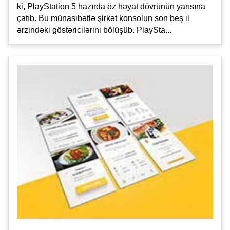
ki, PlayStation 5 hazırda öz həyat dövrünün yarısına
çatıb. Bu münasibətlə şirkət konsolun son beş il
ərzindəki göstəricilərini bölüşüb. PlaySta...