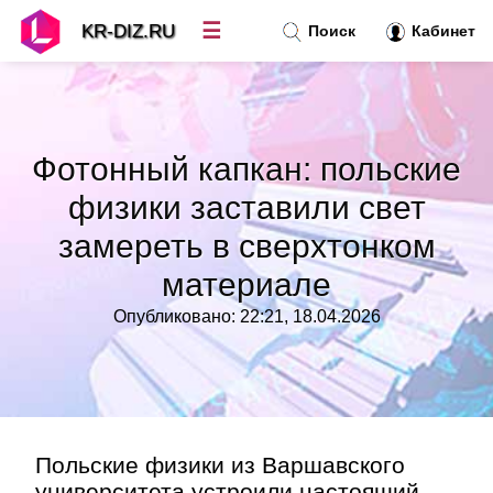
☰
KR-DIZ.RU
Поиск
Кабинет
Новости
»
Фотонный капкан: польские
Топ новостей
»
физики заставили свет
замереть в сверхтонком
Рубрики
»
материале
Правила
»
Опубликовано: 22:21, 18.04.2026
Контакт
»
Польские физики из Варшавского
университета устроили настоящий