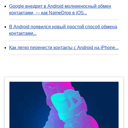
Google внедрит в Android молниеносный обмен
контактами, — как NameDrop в iOS...
В Android появился новый простой способ обмена
контактами...
Как легко перенести контакты с Android на iPhone...