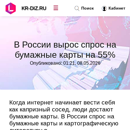
☰
KR-DIZ.RU
Поиск
Кабинет
Новости
»
В России вырос спрос на
Топ новостей
»
бумажные карты на 55%
Опубликовано: 01:21, 08.05.2026
Рубрики
»
Правила
»
Контакт
»
Когда интернет начинает вести себя
как капризный сосед, люди достают
бумажные карты. В России спрос на
бумажные карты и картографическую