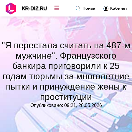
☰
KR-DIZ.RU
Поиск
Кабинет
Новости
»
"Я перестала считать на 487-м
Топ новостей
»
мужчине". Французского
банкира приговорили к 25
Рубрики
»
годам тюрьмы за многолетние
пытки и принуждение жены к
Правила
»
проституции
Контакт
»
Опубликовано: 09:21, 28.05.2026