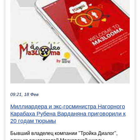
09:21, 18 Фев
Миллиардера и экс-госминистра Нагорного
Карабаха Рубена Варданяна приговорили к
20 годам тюрьмы
Бывший владелец компании "Тройка Диалог",