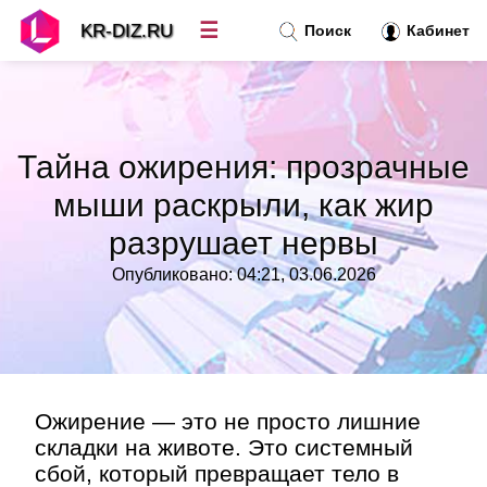
☰
KR-DIZ.RU
Поиск
Кабинет
Новости
»
Тайна ожирения: прозрачные
Топ новостей
»
мыши раскрыли, как жир
разрушает нервы
Рубрики
»
Опубликовано: 04:21, 03.06.2026
Правила
»
Контакт
»
Ожирение — это не просто лишние
складки на животе. Это системный
сбой, который превращает тело в