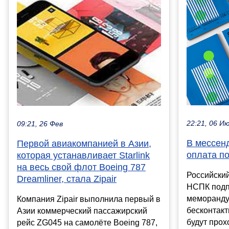
22:21, 06 И
09:21, 26 Фев
В мессен
Первой авиакомпанией в Азии,
оплата п
которая устанавливает Starlink
на весь свой флот Boeing 787
Российски
Dreamliner, стала Zipair
НСПК под
меморанду
Компания Zipair выполнила первый в
бесконтак
Азии коммерческий пассажирский
будут прох
рейс ZG045 на самолёте Boeing 787,