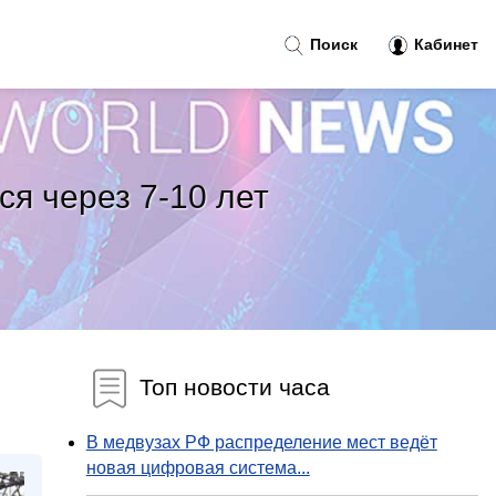
Поиск
Кабинет
ся через 7-10 лет
Топ новости часа
В медвузах РФ распределение мест ведёт
новая цифровая система...