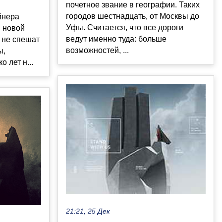
почетное звание в географии. Таких
городов шестнадцать, от Москвы до
йнера
Уфы. Считается, что все дороги
с новой
ведут именно туда: больше
 не спешат
возможностей, ...
ы,
 лет н...
21:21, 25 Дек