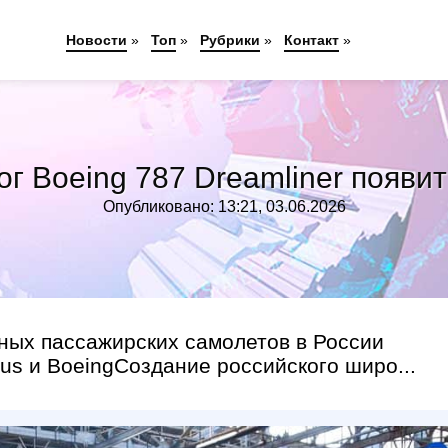
Новости
»
Топ
»
Рубрики
»
Контакт
»
г Boeing 787 Dreamliner появит
Опубликовано: 13:21, 03.06.2026
ных пассажирских самолетов в России
us и BoeingСоздание российского широ...