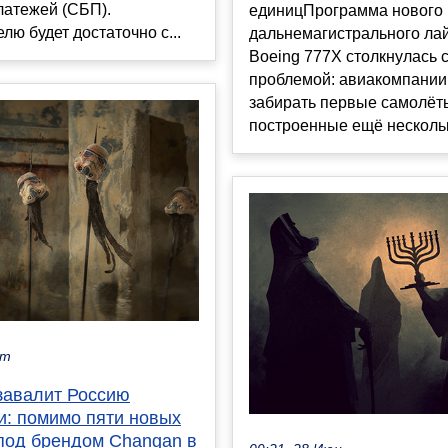
латежей (СБП).
единицПрограмма нового
лю будет достаточно с...
дальнемагистрального ла
Boeing 777X столкнулась 
проблемой: авиакомпании
забирать первые самолёт
построенные ещё несколько
кт
завалит Россию
и: помимо пяти новых
под брендом Changan в