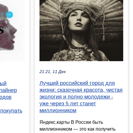
21:21, 11 Дек
Лучший российский город для
вый
жизни: сказочная красота, чистая
лайнер
экология и полно молодежи -
ардов
уже через 5 лет станет
миллионником
 покупать
Яндекс.карты В России быть
миллионником — это как получить