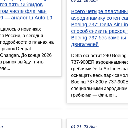
09:21, 28 Июн
тся пять гибридов
 том числе флагман
Всего четыре пластины
9 — аналог Li Auto L9
аэродинамику сотен са
Boeing 737: Delta Air L
бщалось о новинках
способ снизить расход
я России, а сегодня
Boeing 737 без замены
подробности о планах на
двигателей
й рынок Deepal —
Changan. До конца 2026
Delta оснастит 240 Boeing
ш рынок выйдут пять
737-900ER аэродинамиче
ле...
гребнямиDelta Air Lines н
оснащать весь парк самол
Boeing 737-800 и 737-900
специальными аэродинам
гребнями — финлет...
юн
01:21, 23 Апр