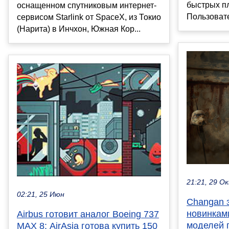
быстрых п
оснащенном спутниковым интернет-
Пользовате
сервисом Starlink от SpaceX, из Токио
(Нарита) в Инчхон, Южная Кор...
21:21, 29 О
02:21, 25 Июн
Changan 
новинкам
Airbus готовит аналог Boeing 737
моделей 
MAX 8: AirAsia готова купить 150