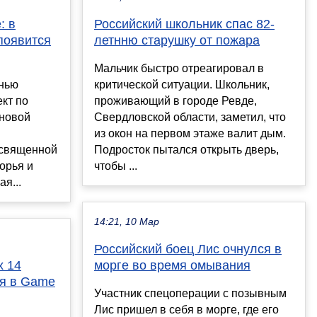
: в
Российский школьник спас 82-
появится
летнню старушку от пожара
Мальчик быстро отреагировал в
енью
критической ситуации. Школьник,
кт по
проживающий в городе Ревде,
 новой
Свердловской области, заметил, что
из окон на первом этаже валит дым.
освященной
Подросток пытался открыть дверь,
орья и
чтобы ...
я...
14:21, 10 Мар
Российский боец Лис очнулся в
x 14
морге во время омывания
ся в Game
Участник спецоперации с позывным
Лис пришел в себя в морге, где его