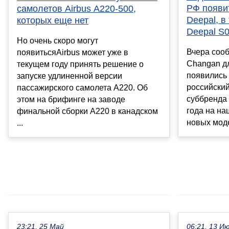
РФ появи
самолетов Airbus A220-500,
Deepal, в
которых еще нет
Deepal S0
Но очень скоро могут
Вчера соо
появитьсяAirbus может уже в
Changan дл
текущем году принять решение о
появились 
запуске удлиненной версии
российски
пассажирского самолета A220. Об
суббренда 
этом на брифинге на заводе
года на на
финальной сборки A220 в канадском
новых моде
...
23:21, 25 Май
06:21, 13 И