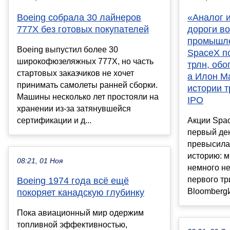
Boeing собрала 30 лайнеров
«Аналог 
777X без готовых покупателей
дороги в
промышле
Boeing выпустил более 30
SpaceX п
широкофюзеляжных 777X, но часть
трлн, обо
стартовых заказчиков не хочет
а Илон М
принимать самолеты ранней сборки.
истории 
Машины несколько лет простояли на
IPO
хранении из-за затянувшейся
сертификации и д...
Акции Spac
первый ден
превысила
историю: 
08:21, 01 Ноя
немного не
первого т
Boeing 1974 года всё ещё
BloombergИ
покоряет канадскую глубинку
Пока авиационный мир одержим
топливной эффективностью,