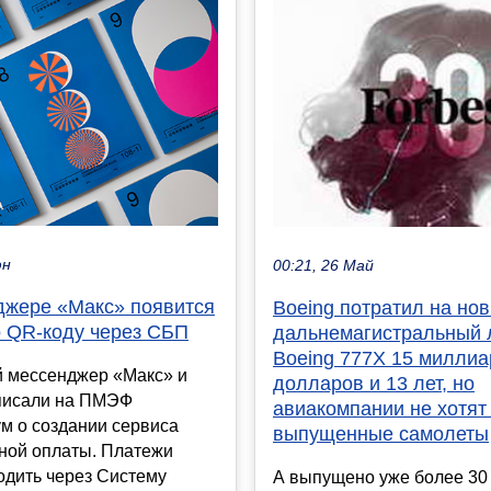
юн
00:21, 26 Май
джере «Макс» появится
Boeing потратил на но
о QR‑коду через СБП
дальнемагистральный 
Boeing 777X 15 милли
й мессенджер «Макс» и
долларов и 13 лет, но
писали на ПМЭФ
авиакомпании не хотят
м о создании сервиса
выпущенные самолеты
тной оплаты. Платежи
одить через Систему
А выпущено уже более 30