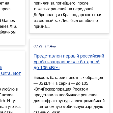
ет на
приняли за погибшего, после
апреля.
тяжелых ранений на передовой.
Доброволец из Краснодарского края,
nt Games
известный как Лис, был ошибочно
ries X|S,
призна...
облачном
08:21, 14 Апр
Представлен первый российский
«робот-заправщик» с батареей
h
до 105 кВт·ч
Ultra. Вот
Емкость батареи пилотных образцов
— 35 кВт·ч, в серии — до 105
о люблю в
кВт·чГоскорпорация Росатом
 Свежие
представила необычное решение
ch. И тут
для инфраструктуры электромобилей
ная утечка:
— автономную мобильную зарядную
ерблаты
станцию. Разр...