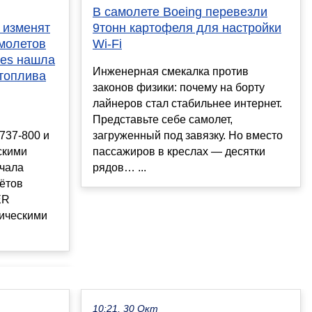
В самолете Boeing перевезли
 изменят
9тонн картофеля для настройки
молетов
Wi-Fi
ines нашла
Инженерная смекалка против
 топлива
законов физики: почему на борту
лайнеров стал стабильнее интернет.
Представьте себе самолет,
 737-800 и
загруженный под завязку. Но вместо
скими
пассажиров в креслах — десятки
ачала
рядов… ...
ётов
ER
ическими
10:21, 30 Окт