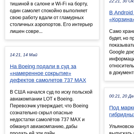
22:21, 30 О
тишиной в салоне и Wi-Fi на борту,
один самолет спокойно выполняет
В Android
свою работу вдали от гламурных
«Корзина
столичных аэропортов. Его интерьер
лишен совре...
Само хран
будет, но 
показыват
Google до
14:21, 14 Май
информаци
относитель
На Boeing подали в суд за
в документе
«намеренное сокрытие»
дефектов самолетов 737 MAX
В США начался суд по иску польской
00:21, 20 Де
авиакомпании LOT к Boeing.
Перевозчик утверждает, что Boeing
Под марк
сознательно скрыл опасные
гибридны
недостатки самолётов 737 MAX и
обманул авиакомпанию, дабы
Ульяновски
продать ей эти лайн...
выпускать 