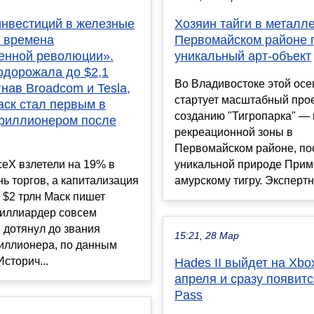
инвестиций в железные
Хозяин тайги в металле
о времена
Первомайском районе 
нной революции».
уникальный арт-объект
одорожала до $2,1
Во Владивостоке этой ос
гнав Broadcom и Tesla,
стартует масштабный прое
аск стал первым в
созданию "Тигропарка" —
триллионером после
рекреационной зоны в
Первомайском районе, п
eX взлетели на 19% в
уникальной природе Прим
ь торгов, а капитализация
амурскому тигру. Экспертна
 $2 трлн Маск пишет
миллиардер совсем
 дотянул до звания
15:21, 28 Мар
риллионера, по данным
сторич...
Hades II выйдет на Xbo
апреля и сразу появит
Pass