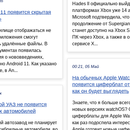
кт
Hades II официально выйд
платформах Xbox уже 14 
 11 появится скрытая
Microsoft подтвердила, что
»
продолжение от Supergia
илище отображаться не
станет доступно на Xbox Se
приложения смогут
ПК через Xbox, а также в 
ь удалённые файлы. В
сервисе X...
кументах появилась
я о нововведениях,
но Android 11. Как указано
00:21, 05 Май
, в An...
На обычных Apple Watc
появится циферблат от 
как он будет выглядеть
к
Знаете, что я больше всег
ой УАЗ не появится
новых версиях watchOS?
х автомобилей
циферблаты для Apple Wat
й автозавод не планирует
как раз подоспела интерес
гибридные автомобили, во
Apple готовит новые циф