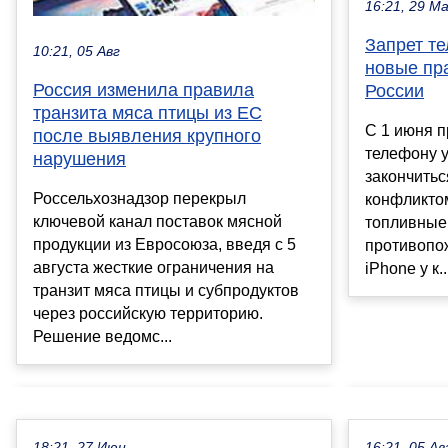
16:21, 29 М
Запрет т
10:21, 05 Авг
новые пр
Россия изменила правила
России
транзита мяса птицы из ЕС
С 1 июня п
после выявления крупного
телефону у
нарушения
закончитьс
Россельхознадзор перекрыл
конфликто
ключевой канал поставок мясной
топливные
продукции из Евросоюза, введя с 5
противопо
августа жесткие ограничения на
iPhone у к..
транзит мяса птицы и субпродуктов
через российскую территорию.
Решение ведомс...
18:21, 27 Июн
16:21, 05 Ав