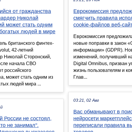
ийся от гражданства
Еврокомиссия предло
ардер Николай
смягчить правила испо
ий может стать одним
cookie-файлов веб-сай
 богатых людей в мире
Еврокомиссия предложила
ль британского финтех-
новые поправки в закон «
olut, 42-летний
информации» (GDPR). Но
р Николай Сторонский,
изменений, получивший н
осле начала СВО
Digital Omnibus, призван 
от российского
жизнь пользователям и ко
а, может стать одним из
Глав...
тых людей мира ...
03:21, 02 Авг
ай
Вас обманывают в поис
й России не состоял,
нейросети маркетплей
то не занимал".
переписали правила в