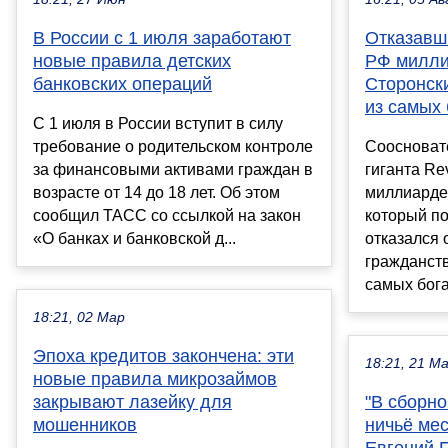
В России с 1 июля заработают
Отказавш
новые правила детских
РФ милли
банковских операций
Сторонск
из самых
С 1 июля в России вступит в силу
требование о родительском контроле
Соосновате
за финансовыми активами граждан в
гиганта Rev
возрасте от 14 до 18 лет. Об этом
миллиарде
сообщил ТАСС со ссылкой на закон
который п
«О банках и банковской д...
отказался 
гражданств
самых бога
18:21, 02 Мар
Эпоха кредитов закончена: эти
18:21, 21 М
новые правила микрозаймов
закрывают лазейку для
"В сборно
мошенников
ничьё мес