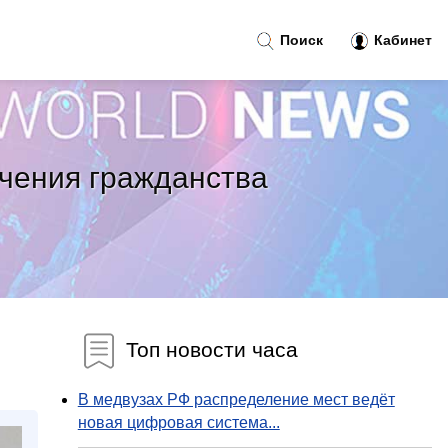
Поиск
Кабинет
учения гражданства
Топ новости часа
В медвузах РФ распределение мест ведёт
новая цифровая система...