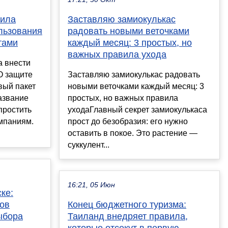
жила
Заставляю замиокулькас
льзования
радовать новыми веточками
тами
каждый месяц: 3 простых, но
важных правила ухода
 внести
О защите
Заставляю замиокулькас радовать
вый пакет
новыми веточками каждый месяц: 3
азвание
простых, но важных правила
упростить
уходаГлавный секрет замиокулькаса
мпаниям.
прост до безобразия: его нужно
оставить в покое. Это растение —
суккулент...
16:21, 05 Июн
ке:
сов
Конец бюджетного туризма:
ыбора
Таиланд внедряет правила,