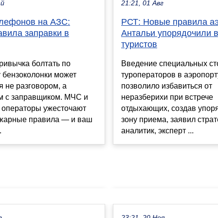
ай
21:21, 01 Авг
елефонов на АЗС:
РСТ: Новые правила а
авила заправки в
Антальи упорядочили в
туристов
ривычка болтать по
Введение специальных ст
 бензоколонки может
туроператоров в аэропорт
я не разговором, а
позволило избавиться от
м с заправщиком. МЧС и
неразберихи при встрече
 операторы ужесточают
отдыхающих, создав упор
жарные правила — и ваш
зону приема, заявил стра
.
аналитик, эксперт ...
г
23:21, 20 Ноя