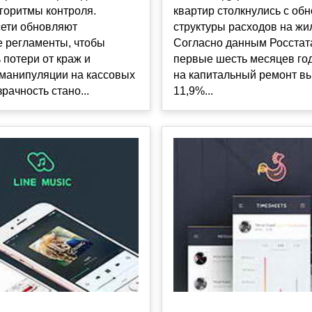
горитмы контроля.
квартир столкнулись с об
сети обновляют
структуры расходов на жи
е регламенты, чтобы
Согласно данным Росстата
 потери от краж и
первые шесть месяцев го
 манипуляции на кассовых
на капитальный ремонт в
рачность стано...
11,9%...