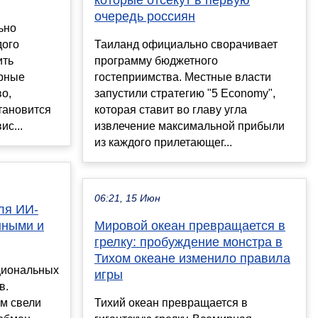
которые отсекут в первую
очередь россиян
ьно
дого
Таиланд официально сворачивает
ить
программу бюджетного
арные
гостеприимства. Местные власти
во,
запустили стратегию "5 Economy",
тановится
которая ставит во главу угла
ис...
извлечение максимальной прибыли
из каждого прилетающег...
06:21, 15 Июн
ля ИИ-
нными и
Мировой океан превращается в
грелку: пробуждение монстра в
Тихом океане изменило правила
циональных
игры
в.
м свели
Тихий океан превращается в