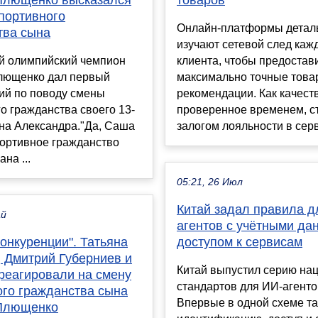
Плющенко высказался
товаров
портивного
Онлайн-платформы детал
тва сына
изучают сетевой след каж
й олимпийский чемпион
клиента, чтобы предостав
лющенко дал первый
максимально точные тов
ий по поводу смены
рекомендации. Как качест
о гражданства своего 13-
проверенное временем, с
на Александра."Да, Саша
залогом лояльности в серв
портивное гражданство
на ...
05:21, 26 Июл
Китай задал правила д
ай
агентов с учётными да
конкуренции". Татьяна
доступом к сервисам
, Дмитрий Губерниев и
Китай выпустил серию на
треагировали на смену
стандартов для ИИ-агенто
ого гражданства сына
Впервые в одной схеме та
Плющенко