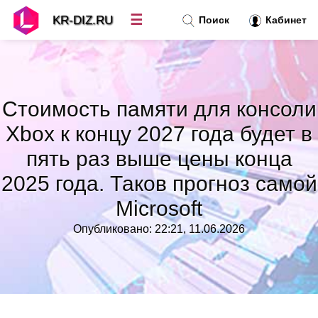
☰
KR-DIZ.RU
Поиск
Кабинет
Новости
»
Стоимость памяти для консоли
Топ новостей
»
Xbox к концу 2027 года будет в
пять раз выше цены конца
Рубрики
»
2025 года. Таков прогноз самой
Правила
»
Microsoft
Опубликовано: 22:21, 11.06.2026
Контакт
»