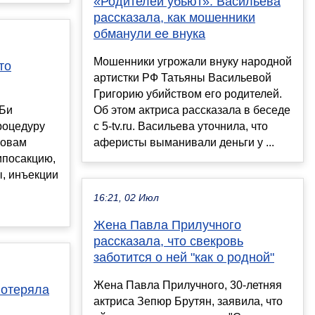
«Родителей убьют»: Васильева
рассказала, как мошенники
обманули ее внука
Мошенники угрожали внуку народной
то
артистки РФ Татьяны Васильевой
Григорию убийством его родителей.
 Би
Об этом актриса рассказала в беседе
роцедуру
с 5-tv.ru. Васильева уточнила, что
ловам
аферисты выманивали деньги у ...
ипосакцию,
ы, инъекции
16:21, 02 Июл
Жена Павла Прилучного
рассказала, что свекровь
заботится о ней "как о родной"
Жена Павла Прилучного, 30-летняя
потеряла
актриса Зепюр Брутян, заявила, что