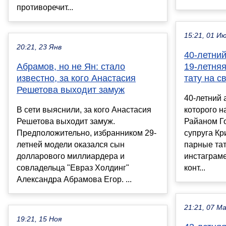
противоречит...
15:21, 01 И
20:21, 23 Янв
40-летни
Абрамов, но не Ян: стало
19-летня
известно, за кого Анастасия
тату на с
Решетова выходит замуж
40-летний 
В сети выяснили, за кого Анастасия
которого н
Решетова выходит замуж.
Райаном Го
Предположительно, избранником 29-
супруга Кр
летней модели оказался сын
парные тат
долларового миллиардера и
инстаграме
совладельца "Евраз Холдинг"
конт...
Александра Абрамова Егор. ...
21:21, 07 М
19:21, 15 Ноя