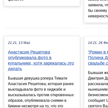
заявила, ч
бы своему
неверность
21:21, 13 Май
14:21, 26 Ф
Анастасия Решетова
"Роман в 
опубликовала фото в
Полина Д
купальнике, хотя зарекалась это
свадьбе 
делать
Бывшая же
Бывшая девушка рэпера Тимати
Дмитрия Д
Анастасия Решетова, которая ранее
рассказала
выкладывала фото в хиджабе и
нынешним 
высказывалась против откровенных
бизнесмен
образов, опубликовала снимки в
сообщает L
бикини несмотря на то, что это
святого Ва