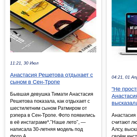
11:21, 30 Июл
Анастасия Решетова отдыхает с
04:21, 01 Ап
сыном в Сен-Тропе
"Не прост
Бывшая девушка Тимати Анастасия
Анастаси
Решетова показала, как отдыхает с
высказал
шестилетним сыном Ратмиром от
Анастасия
рэпера в Сен-Тропе. Фото появились
считают л
в её инстаграме*."Наше лето", —
Алсу, выск
написала 30-летняя модель под
своём инст
фото.А...