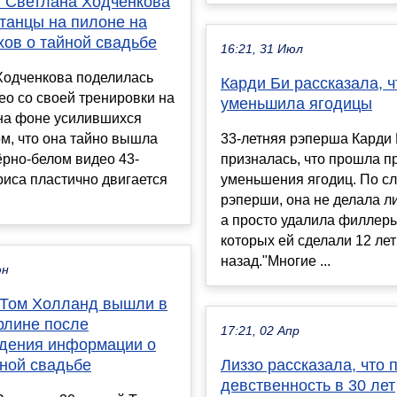
я Светлана Ходченкова
танцы на пилоне на
хов о тайной свадьбе
16:21, 31 Июл
Ходченкова поделилась
Карди Би рассказала, ч
о со своей тренировки на
уменьшила ягодицы
на фоне усилившихся
ом, что она тайно вышла
33-летняя рэперша Карди
ёрно-белом видео 43-
призналась, что прошла п
риса пластично двигается
уменьшения ягодиц. По с
рэперши, она не делала л
а просто удалила филлер
которых ей сделали 12 лет
назад."Многие ...
юн
 Том Холланд вышли в
рлине после
17:21, 02 Апр
дения информации о
йной свадьбе
Лиззо рассказала, что 
девственность в 30 лет