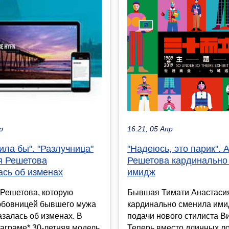
р
16:21, 05 Апр
ила бы". "Разлучница"
"Надеюсь, это парик". 
я Решетова
Решетова кардинально
ась об изменах
имидж
 Решетова, которую
Бывшая Тимати Анастаси
юбовницей бывшего мужа
кардинально сменила ими
азалась об изменах. В
подачи нового стилиста В
аграме* 30-летняя модель
Теперь вместо длинных л