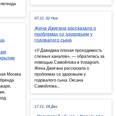
 легенда
07:21, 02 Ноя
Жена Джигана рассказала о
проблемах со здоровьем у
ша
годовалого сына
«У Давидика плохая проходимость
сия
слезных каналов», — обратилась за
ткрытие
помощью Самойлова в Instagram.
Жена Джигана рассказала о
кая Москва
проблемах со здоровьем у
 бренда
годовалого сына. Оксана
ьваре,
Самойлова...
ие.
под
17:21, 18 Дек