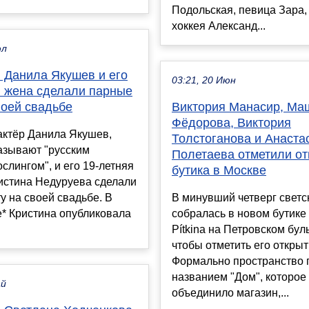
Подольская, певица Зара,
хоккея Александ...
юл
й Данила Якушев и его
03:21, 20 Июн
я жена сделали парные
воей свадьбе
Виктория Манасир, Ма
Фёдорова, Виктория
актёр Данила Якушев,
Толстоганова и Анаста
азывают "русским
Полетаева отметили о
слингом", и его 19-летняя
бутика в Москве
истина Недуруева сделали
у на своей свадьбе. В
В минувший четверг светс
* Кристина опубликовала
собралась в новом бутике
Pítkina на Петровском бул
чтобы отметить его открыт
Формально пространство 
названием "Дом", которое
ай
объединило магазин,...