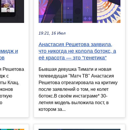
19:21, 16 Июл
Анастасия Решетова заявила,
что никогда не колола ботокс, а
имидж и
её красота — это "генетика"
ов
Бывшая девушка Тимати и новая
я Решетова
телеведущая "Матч ТВ" Анастасия
дж с
Решетова отреагировала на критику
иты Клац.
после заявлений о том, не колет
оконов
ботокс.В своём инстаграме* 30-
роткую
летняя модель выложила пост, в
то
котором за...