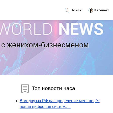
Поиск
Кабинет
е с женихом-бизнесменом
Топ новости часа
В медвузах РФ распределение мест ведёт
новая цифровая система...