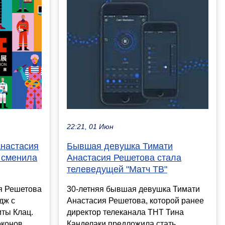
22:21, 01 Июн
Анастасия
Бывшая девушка Тимати
 сменила
Анастасия Решетова стала
телеведущей "Матч ТВ"
я Решетова
30-летняя бывшая девушка Тимати
дж с
Анастасия Решетова, которой ранее
иты Клац.
директор телеканала ТНТ Тина
оконов
Канделаки предложила стать