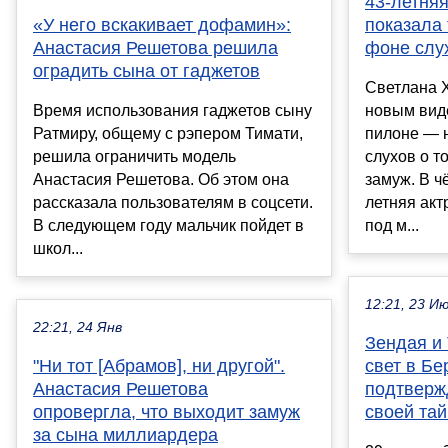
43-летня
«У него вскакивает дофамин»:
показала 
Анастасия Решетова решила
фоне слу
оградить сына от гаджетов
Светлана 
Время использования гаджетов сыну
новым виде
Ратмиру, общему с рэпером Тимати,
пилоне — 
решила ограничить модель
слухов о т
Анастасия Решетова. Об этом она
замуж. В ч
рассказала пользователям в соцсети.
летняя акт
В следующем году мальчик пойдет в
под м...
школ...
12:21, 23 И
22:21, 24 Янв
Зендая и
"Ни тот [Абрамов], ни другой".
свет в Бе
Анастасия Решетова
подтверж
опровергла, что выходит замуж
своей та
за сына миллиардера