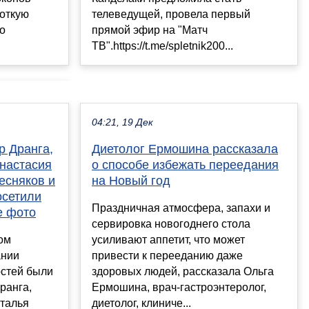
роткую
телеведущей, провела первый
то
прямой эфир на "Матч
ТВ".https://t.me/spletnik200...
04:21, 19 Дек
р Дранга,
Диетолог Ермошина рассказала
настасия
о способе избежать переедания
есняков и
на Новый год
осетили
Праздничная атмосфера, запахи и
е фото
сервировка новогоднего стола
ом
усиливают аппетит, что может
ании
привести к перееданию даже
остей были
здоровых людей, рассказала Ольга
ранга,
Ермошина, врач-гастроэнтеролог,
талья
диетолог, клиниче...