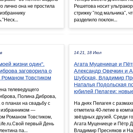
то лично она не простила
Решетова носит ультрако
 избраннику
стрижку "под мальчика", ч
."Неск...
разделило поклон...
ев
14:21, 18 Июл
моей жизни один".
Агата Муцениеце и Пёт
иброва заговорила о
Александр Овечкин и А
с Романом Товстиком
Шубская, Владимир Пр
Наталья Подольская п
на телеведущего
юбилей Пелагеи: новы
иброва, Полина Диброва,
 о планах на свадьбу с
На днях Пелагея с размах
избранником —
отметила 40-летие в комп
ом Романом Товстиком,
звёздных друзей. Среди г
ife.ru.Свой первый День
Агата Муцениеце и Пётр Д
лентина па...
Владимир Пресняков и На