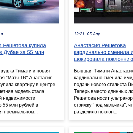
юл
12:21, 05 Апр
я Решетова купила
Анастасия Решетова
в Дубае за 55 млн
кардинально сменила 
шокировала поклонник
вушка Тимати и новая
Бывшая Тимати Анастаси
ая "Матч ТВ" Анастасия
кардинально сменила ими
упила квартиру в центре
подачи нового стилиста В
летняя модель стала
Теперь вместо длинных л
й недвижимости
Решетова носит ультрако
 55 млн рублей в
стрижку "под мальчика", ч
я премиальном...
разделило поклон...