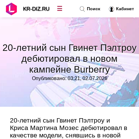
☰
KR-DIZ.RU
Поиск
Кабинет
Новости
»
20-летний сын Гвинет Пэлтроу
Топ новостей
»
дебютировал в новом
кампейне Burberry
Рубрики
»
Опубликовано: 03:21, 02.07.2026
Правила
»
Контакт
»
20-летний сын Гвинет Пэлтроу и
Криса Мартина Мозес дебютировал в
качестве модели, снявшись в новой