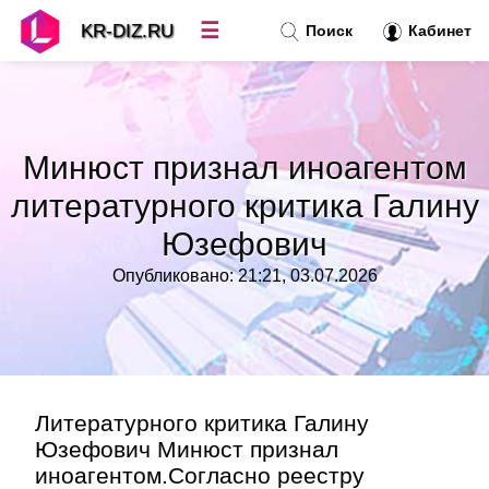
☰
KR-DIZ.RU
Поиск
Кабинет
Новости
»
Минюст признал иноагентом
Топ новостей
»
литературного критика Галину
Юзефович
Рубрики
»
Опубликовано: 21:21, 03.07.2026
Правила
»
Контакт
»
Литературного критика Галину
Юзефович Минюст признал
иноагентом.Согласно реестру