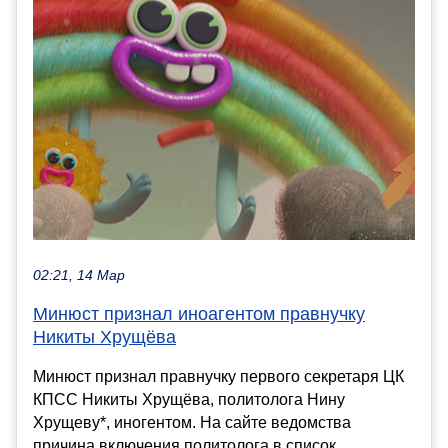
02:21, 14 Мар
Минюст признал иноагентом правнучку
Никиты Хрущёва
Минюст признал правнучку первого секретаря ЦК
КПСС Никиты Хрущёва, политолога Нину
Хрущеву*, иногентом. На сайте ведомства
причина включения политолога в список