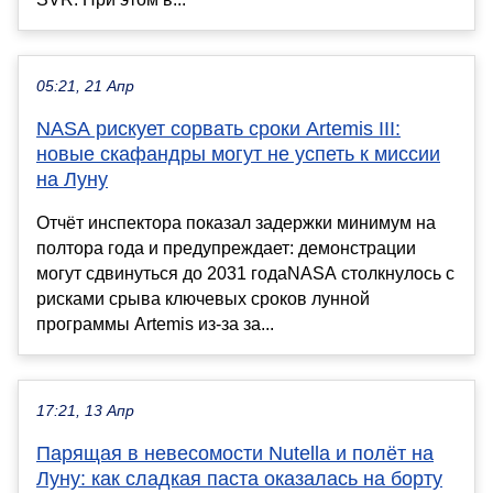
05:21, 21 Апр
NASA рискует сорвать сроки Artemis III:
новые скафандры могут не успеть к миссии
на Луну
Отчёт инспектора показал задержки минимум на
полтора года и предупреждает: демонстрации
могут сдвинуться до 2031 годаNASA столкнулось с
рисками срыва ключевых сроков лунной
программы Artemis из-за за...
17:21, 13 Апр
Парящая в невесомости Nutella и полёт на
Луну: как сладкая паста оказалась на борту