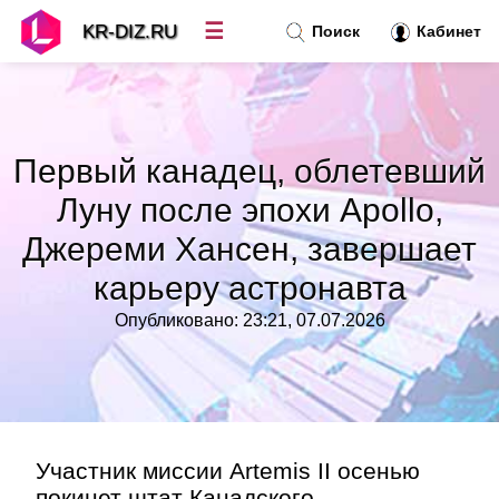
☰
KR-DIZ.RU
Поиск
Кабинет
Новости
»
Первый канадец, облетевший
Топ новостей
»
Луну после эпохи Apollo,
Джереми Хансен, завершает
Рубрики
»
карьеру астронавта
Правила
»
Опубликовано: 23:21, 07.07.2026
Контакт
»
Участник миссии Artemis II осенью
покинет штат Канадского