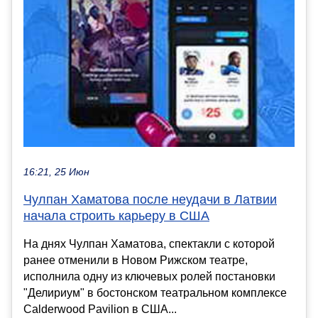
16:21, 25 Июн
Чулпан Хаматова после неудачи в Латвии
начала строить карьеру в США
На днях Чулпан Хаматова, спектакли с которой
ранее отменили в Новом Рижском театре,
исполнила одну из ключевых ролей постановки
"Делириум" в бостонском театральном комплексе
Calderwood Pavilion в США...