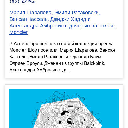
18:21, 02 Фев
Мария Шарапова, Эмили Ратаковски,
Венсан Кассель, Джиджи Хадид и
Алессандра Амбросио с дочерью на показе
Moncler
В Аспене прошёл показ новой коллекции бренда
Moncler. Шоу посетили: Мария Шарапова, Венсан
Кассель, Эмили Ратаковски, Орландо Блум,
Эдриен Броуди, Дженни из группы Balckpink,
Алессандра Амбросио с до...