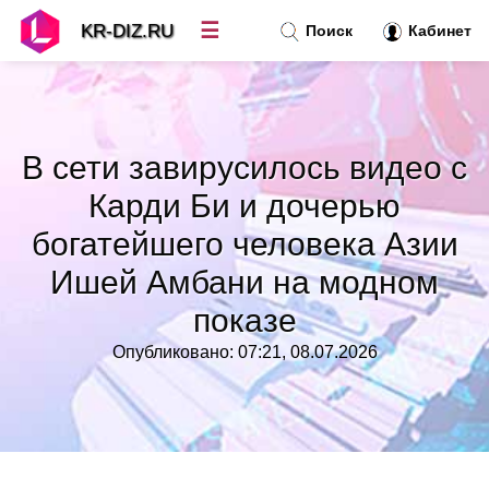
☰
KR-DIZ.RU
Поиск
Кабинет
Новости
»
В сети завирусилось видео с
Топ новостей
»
Карди Би и дочерью
богатейшего человека Азии
Рубрики
»
Ишей Амбани на модном
Правила
»
показе
Опубликовано: 07:21, 08.07.2026
Контакт
»