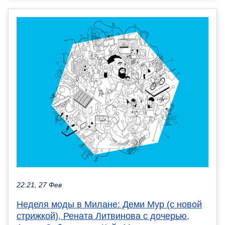
22:21, 27 Фев
Неделя моды в Милане: Деми Мур (с новой
стрижкой), Рената Литвинова с дочерью,