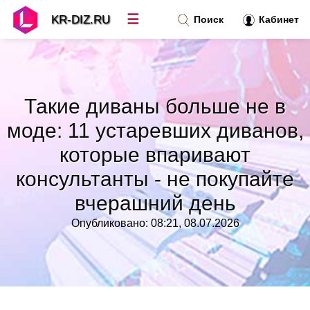
☰
KR-DIZ.RU
Поиск
Кабинет
Новости
»
Такие диваны больше не в
Топ новостей
»
моде: 11 устаревших диванов,
которые впаривают
Рубрики
»
консультанты - не покупайте
Правила
»
вчерашний день
Опубликовано: 08:21, 08.07.2026
Контакт
»